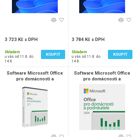
3 723 Kč s DPH
3 784 Kč s DPH
3 077 Kč bez DPH
3 127 Kč bez DPH
Skladem
Skladem
KOUPIT
KOUPIT
u vás od 11.8. do
u vás od 11.8. do
14.8.
14.8.
Software Microsoft Office
Software Microsoft Office
pro domácnosti a
pro domácnosti a
podnikatele 2024 SK
podnikatele 2024 All Lng(
ESD ) - elektronická licence