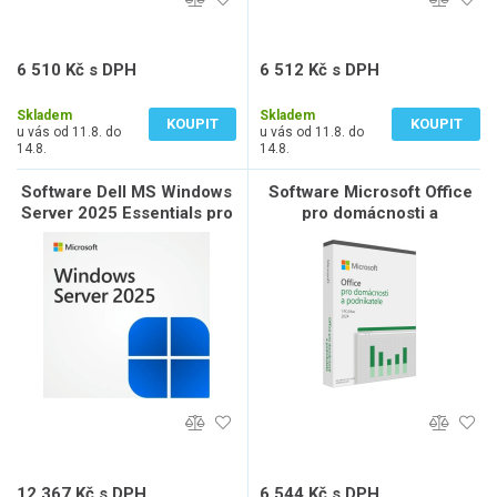
6 510 Kč s DPH
6 512 Kč s DPH
5 380 Kč bez DPH
5 382 Kč bez DPH
Skladem
Skladem
KOUPIT
KOUPIT
u vás od 11.8. do
u vás od 11.8. do
14.8.
14.8.
Software Dell MS Windows
Software Microsoft Office
Server 2025 Essentials pro
pro domácnosti a
max. 10 CPU jader/ max. 25
podnikatele 2024 CZ
uživatelů, OEM
12 367 Kč s DPH
6 544 Kč s DPH