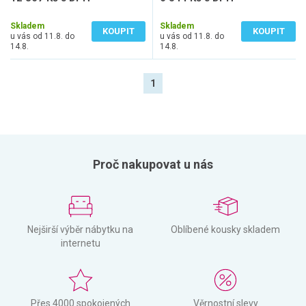
10 221 Kč bez DPH
5 408 Kč bez DPH
Skladem
Skladem
KOUPIT
KOUPIT
u vás od 11.8. do
u vás od 11.8. do
14.8.
14.8.
1
Proč nakupovat u nás
Nejširší výběr nábytku na
Oblíbené kousky skladem
internetu
Přes 4000 spokojených
Věrnostní slevy