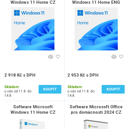
Windows 11 Home CZ
Windows 11 Home ENG
(OEM) x64 DVD
(OEM) x64 DVD
2 918 Kč s DPH
2 953 Kč s DPH
2 412 Kč bez DPH
2 441 Kč bez DPH
Skladem
Skladem
KOUPIT
KOUPIT
u vás od 11.8. do
u vás od 11.8. do
14.8.
14.8.
Software Microsoft
Software Microsoft Office
Windows 11 Home CZ
pro domácnosti 2024 CZ
(FPP) x64 USB