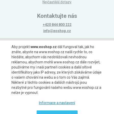
Nejčastější dotazy
Kontaktujte nás
+420 844 800 222
info@eoshop.cz
Možnosti platby
Aby projekt
www.eoshop.cz
dál fungoval tak, jak ho
znáte, abyste na www.eoshop.cz našli rychle to, co
hledáte, abychom vás neobtěžovali nevhodnou
reklamou, abychom mohli www.eoshop.cz dále rozvíjet,
používáme my i naši partneři cookies a další síťové
identifikátory jako IP adresy, ze kterých získáváme údaje
Možnosti dopravy
o vašem chování na webu a o tom co Vás zajímá.
Některé z těchto cookies a dalších nástrojů jsou
nezbytné pro fungování našeho webu www.eoshop.cz a
nelze je vypnout.
Partneři
Informace a nastavení