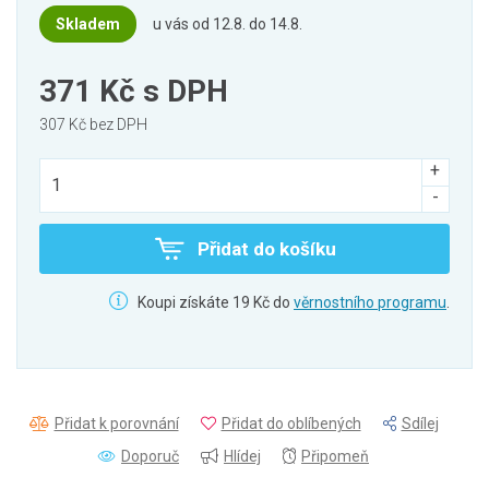
Skladem
u vás od 12.8. do 14.8.
371 Kč
s DPH
307 Kč bez DPH
Přidat do košíku
Koupi získáte 19 Kč do
věrnostního programu
.
Přidat k porovnání
Přidat do oblíbených
Sdílej
Doporuč
Hlídej
Připomeň