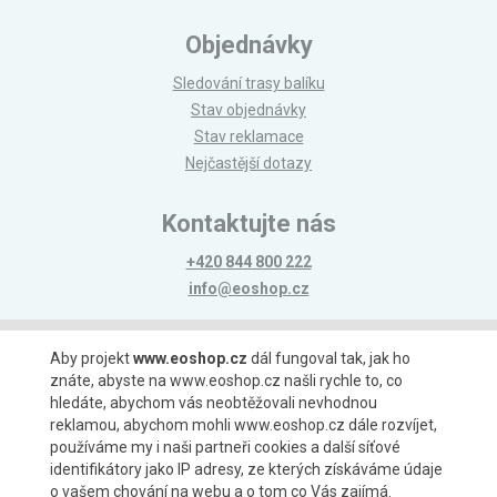
Objednávky
Sledování trasy balíku
Stav objednávky
Stav reklamace
Nejčastější dotazy
Kontaktujte nás
+420 844 800 222
info@eoshop.cz
Možnosti platby
Aby projekt
www.eoshop.cz
dál fungoval tak, jak ho
znáte, abyste na www.eoshop.cz našli rychle to, co
hledáte, abychom vás neobtěžovali nevhodnou
reklamou, abychom mohli www.eoshop.cz dále rozvíjet,
používáme my i naši partneři cookies a další síťové
identifikátory jako IP adresy, ze kterých získáváme údaje
Možnosti dopravy
o vašem chování na webu a o tom co Vás zajímá.