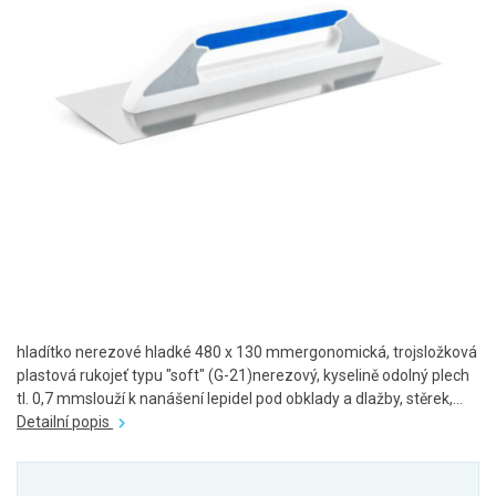
hladítko nerezové hladké 480 x 130 mmergonomická, trojsložková
plastová rukojeť typu "soft" (G-21)nerezový, kyselině odolný plech
tl. 0,7 mmslouží k nanášení lepidel pod obklady a dlažby, stěrek,...
Detailní popis