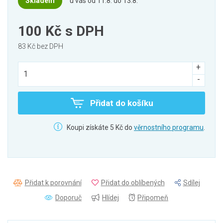
Skladem
u vás od 11.8. do 13.8.
100 Kč
s DPH
83 Kč bez DPH
Přidat do košíku
Koupi získáte 5 Kč do
věrnostního programu
.
Přidat k porovnání
Přidat do oblíbených
Sdílej
Doporuč
Hlídej
Připomeň