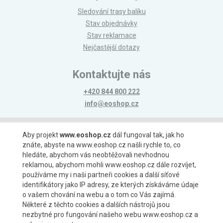
Sledování trasy balíku
Stav objednávky
Stav reklamace
Nejčastější dotazy
Kontaktujte nás
+420 844 800 222
info@eoshop.cz
Možnosti platby
Aby projekt
www.eoshop.cz
dál fungoval tak, jak ho
znáte, abyste na www.eoshop.cz našli rychle to, co
hledáte, abychom vás neobtěžovali nevhodnou
reklamou, abychom mohli www.eoshop.cz dále rozvíjet,
používáme my i naši partneři cookies a další síťové
identifikátory jako IP adresy, ze kterých získáváme údaje
Možnosti dopravy
o vašem chování na webu a o tom co Vás zajímá.
Některé z těchto cookies a dalších nástrojů jsou
nezbytné pro fungování našeho webu www.eoshop.cz a