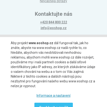
Nejčastější dotazy
Kontaktujte nás
+420 844 800 222
info@eoshop.cz
Možnosti platby
Aby projekt
www.eoshop.cz
dál fungoval tak, jak ho
znáte, abyste na www.eoshop.cz našli rychle to, co
hledáte, abychom vás neobtěžovali nevhodnou
reklamou, abychom mohli www.eoshop.cz dále rozvíjet,
používáme my i naši partneři cookies a další síťové
identifikátory jako IP adresy, ze kterých získáváme údaje
Možnosti dopravy
o vašem chování na webu a o tom co Vás zajímá.
Některé z těchto cookies a dalších nástrojů jsou
nezbytné pro fungování našeho webu www.eoshop.cz a
nelze je vypnout.
Partneři
Informace a nastavení