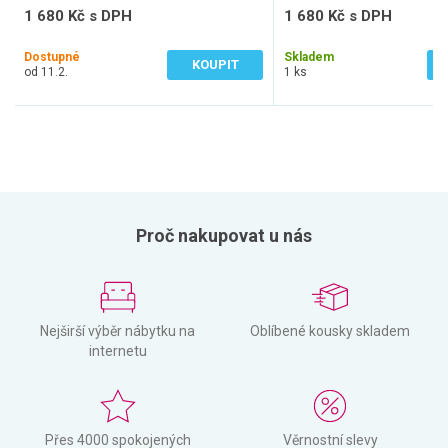
1 680 Kč s DPH
1 680 Kč s DPH
1 388 Kč bez DPH
1 388 Kč bez DPH
Dostupné
Skladem
KOUPIT
od 11.2.
1 ks
Proč nakupovat u nás
Nejširší výběr nábytku na
Oblíbené kousky skladem
internetu
Přes 4000 spokojených
Věrnostní slevy