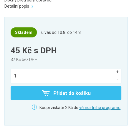
plochy před další úpravou.
Detailní popis
Skladem
u vás od 10.8. do 14.8.
45 Kč
s DPH
37 Kč bez DPH
Přidat do košíku
Koupi získáte 2 Kč do
věrnostního programu
.