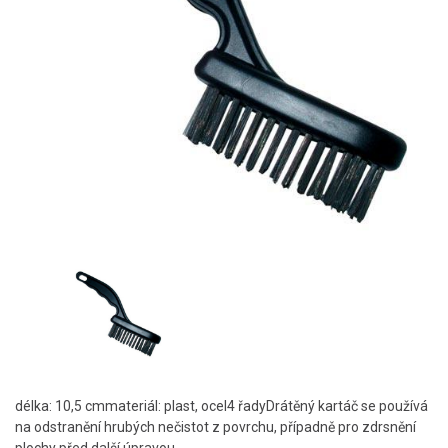
délka: 10,5 cmmateriál: plast, ocel4 řadyDrátěný kartáč se používá
na odstranění hrubých nečistot z povrchu, případně pro zdrsnění