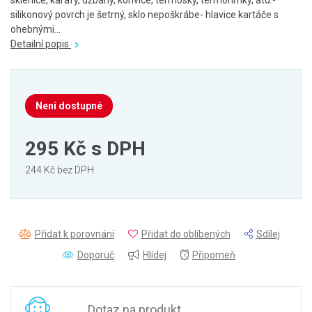
sklenice, karafy, džbány, konvice, termosky, termohrnky, atd.-
silikonový povrch je šetrný, sklo nepoškrábe- hlavice kartáče s
ohebnými...
Detailní popis
Není dostupné
295 Kč
s DPH
244 Kč bez DPH
Přidat k porovnání
Přidat do oblíbených
Sdílej
Doporuč
Hlídej
Připomeň
Dotaz na produkt