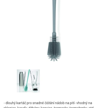
- dlouhý kartáč pro snadné čištění nádob na pití- vhodný na