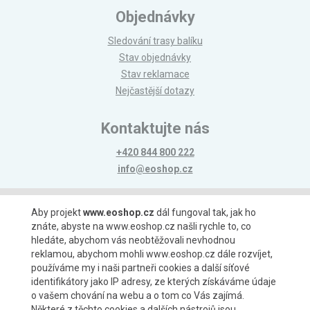
Objednávky
Sledování trasy balíku
Stav objednávky
Stav reklamace
Nejčastější dotazy
Kontaktujte nás
+420 844 800 222
info@eoshop.cz
Možnosti platby
Aby projekt
www.eoshop.cz
dál fungoval tak, jak ho
znáte, abyste na www.eoshop.cz našli rychle to, co
hledáte, abychom vás neobtěžovali nevhodnou
reklamou, abychom mohli www.eoshop.cz dále rozvíjet,
používáme my i naši partneři cookies a další síťové
identifikátory jako IP adresy, ze kterých získáváme údaje
Možnosti dopravy
o vašem chování na webu a o tom co Vás zajímá.
Některé z těchto cookies a dalších nástrojů jsou