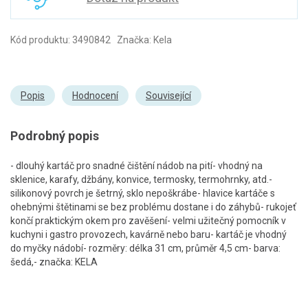
Kód produktu: 3490842 Značka: Kela
Popis
Hodnocení
Související
Podrobný popis
- dlouhý kartáč pro snadné čištění nádob na pití- vhodný na
sklenice, karafy, džbány, konvice, termosky, termohrnky, atd.-
silikonový povrch je šetrný, sklo nepoškrábe- hlavice kartáče s
ohebnými štětinami se bez problému dostane i do záhybů- rukojeť
končí praktickým okem pro zavěšení- velmi užitečný pomocník v
kuchyni i gastro provozech, kavárně nebo baru- kartáč je vhodný
do myčky nádobí- rozměry: délka 31 cm, průměr 4,5 cm- barva:
šedá,- značka: KELA