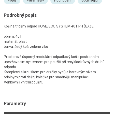
Popis
Parametry
Hodnocení
Související
Podrobný popis
Koš na tříděný odpad HOME ECO SYSTEM 40 l, PH ŠE/ZE.
objem: 40 l
materiál: plast
barva: šedý koš, zelené víko
Prostorově úsporný modulární odpadkový koš s postranním
upevňovacím systémem pro použití při recyklaci různých druhů
odpadu.
Kompletní s kroužkem pro držáky pytlů a barevným víkem
odolným proti dešti, kolečka pro snadnější manipulaci.
Venkovní i vnitřní použití.
Parametry