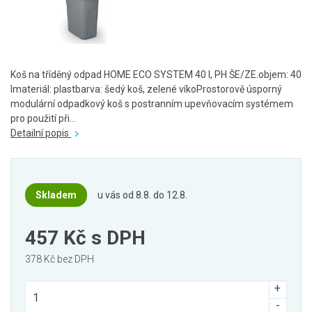
Koš na tříděný odpad HOME ECO SYSTEM 40 l, PH ŠE/ZE.objem: 40
lmateriál: plastbarva: šedý koš, zelené víkoProstorově úsporný
modulární odpadkový koš s postranním upevňovacím systémem
pro použití při...
Detailní popis
Skladem
u vás od 8.8. do 12.8.
457 Kč
s DPH
378 Kč bez DPH