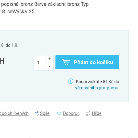
 popisná: bronz Barva základní: bronz Typ:
18 cmVýška: 25 ...
.8. do 1.9.
PH
Přidat do košíku
Koupi získáte 81 Kč do
věrnostního programu
.
t do oblíbených
Sdílej
Doporuč
Hlídej