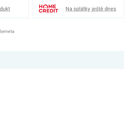
odukt
Na splátky ještě dnes
 Bemeta