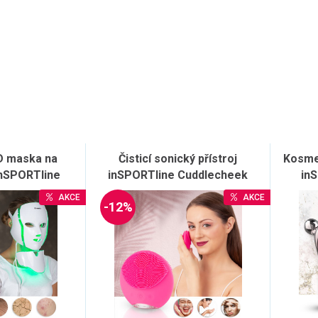
ED maska na
Čisticí sonický přístroj
Kosmet
 inSPORTline
inSPORTline Cuddlecheek
in
do sítě
AKCE
AKCE
-12%