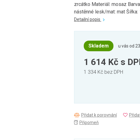
zrcátko Materiál: mosaz Barva
nástěnné lesk/mat: mat Šířka: 
Detailní popis
Skladem
u vás od 23
1 614 Kč
s D
1 334 Kč bez DPH
Přidat k porovnání
Přida
Připomeň