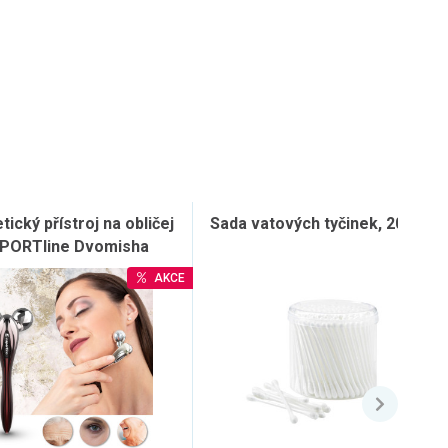
ický přístroj na obličej
Sada vatových tyčinek, 200 ks
SPORTline Dvomisha
AKCE