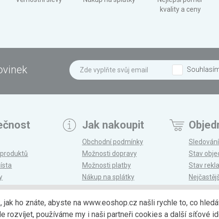
kvality a ceny
ovinek
Souhlasí
ečnost
Jak nakoupit
Objed
Obchodní podmínky
Sledování
 produktů
Možnosti dopravy
Stav obj
ísta
Možnosti platby
Stav rek
y
Nákup na splátky
Nejčastěj
n
Reklamace a vrácení
k, jak ho znáte, abyste na www.eoshop.cz našli rychle to, co hl
ozvíjet, používáme my i naši partneři cookies a další síťové ide