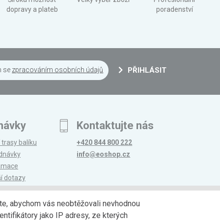
dopravy a plateb
poradenství
m se
zpracováním osobních údajů
PŘIHLÁSIT
návky
Kontaktujte nás
 trasy balíku
+420 844 800 222
ednávky
info@eoshop.cz
lamace
ší dotazy
edáte, abychom vás neobtěžovali nevhodnou
ntifikátory jako IP adresy, ze kterých