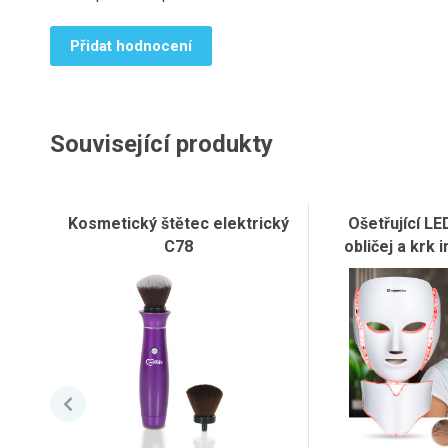
Přidat hodnocení
Související produkty
Kosmetický štětec elektrický
Ošetřující L
C78
obličej a krk
Hilmana, 