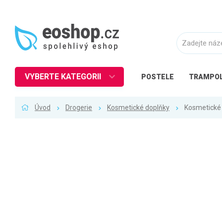
VYBERTE KATEGORII
POSTELE
TRAMPOL
Nábytek
Úvod
Drogerie
Kosmetické doplňky
Kosmetické
Kuchyně
Ložnice
Obývací pokoj
Dětské zboží
Předsíň a chodba
Pracovna a kancelář
Koupelna