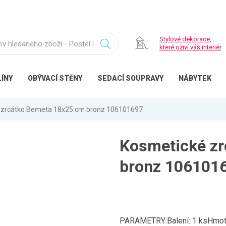
Stylové dekorace,
které oživí váš interiér
ÍNY
OBÝVACÍ
STĚNY
SEDACÍ
SOUPRAVY
NÁBYTEK
 zrcátko Bemeta 18x25 cm bronz 106101697
Kosmetické z
bronz 106101
PARAMETRY:Balení: 1 ksHmotn