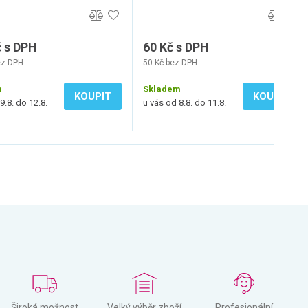
č s DPH
60 Kč s DPH
ez DPH
50 Kč bez DPH
m
Skladem
KOUPIT
KOUPIT
9.8. do 12.8.
u vás od 8.8. do 11.8.
Široká možnost
Velký výběr zboží
Profesionální