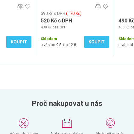
590 Kč s DPH
(‐ 70 Kč)
520 Kč s DPH
490 K
430 Kč bez DPH
405 Kč b
Skladem
Sklade
KOUPIT
KOUPIT
u vás od 9.8. do 12.8.
u vás od 
Proč nakupovat u nás
Věrnostní slevy
Nákup na splátky
Nejlepší poměr