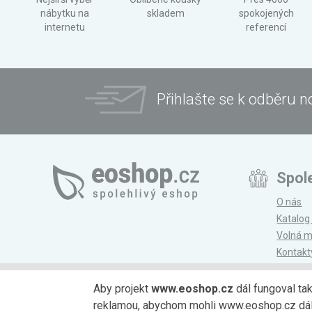
nábytku na
skladem
spokojených
internetu
referencí
Přihlašte se k odběru n
Spol
O nás
Katalog
Volná m
Kontakt
Magazí
Aby projekt
www.eoshop.cz
dál fungoval ta
reklamou, abychom mohli www.eoshop.cz dále r