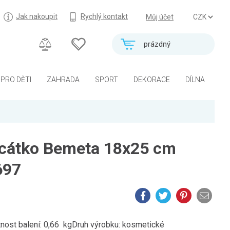
Jak nakoupit
Rychlý kontakt
Můj účet
prázdný
PRO DĚTI
ZAHRADA
SPORT
DEKORACE
DÍLNA
rcátko Bemeta 18x25 cm
697
ost balení: 0,66 kgDruh výrobku: kosmetické