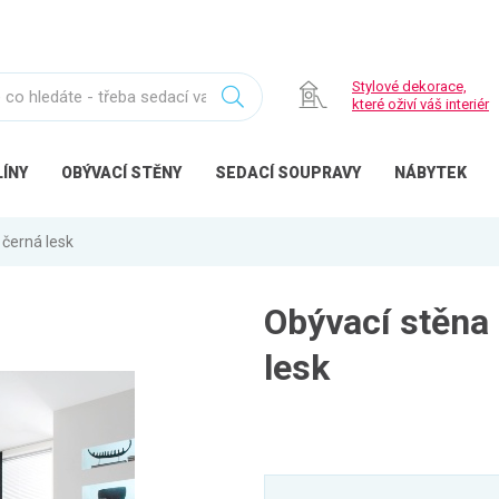
Stylové dekorace,
které oživí váš interiér
ÍNY
OBÝVACÍ
STĚNY
SEDACÍ
SOUPRAVY
NÁBYTEK
/ černá lesk
Obývací stěna L
lesk