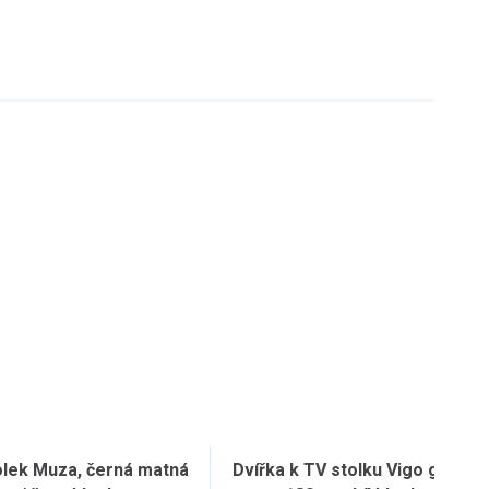
olek Muza, černá matná
Dvířka k TV stolku Vigo glass