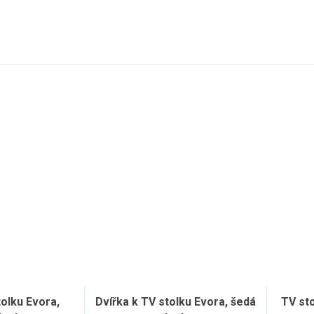
tolku Evora,
Dvířka k TV stolku Evora, šedá
TV st