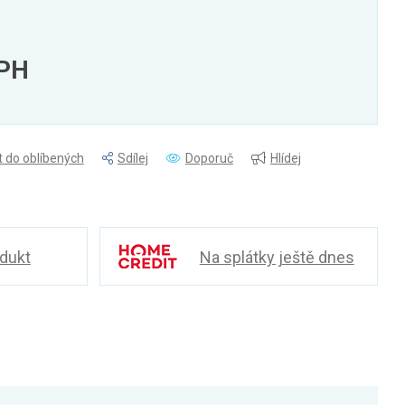
DPH
t do oblíbených
Sdílej
Doporuč
Hlídej
odukt
Na splátky ještě dnes