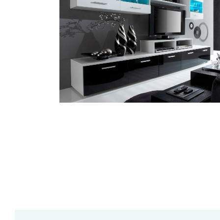
Zahrada
Balkon a terasa
Dílna
Auto-moto
Dekorace
Textil, koberce
Svítidla, žárovky
Trampolíny
Sedací vaky
Sport, outdoor
Všechny kategorie