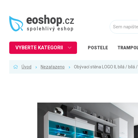
VYBERTE KATEGORII
POSTELE
TRAMPOL
Nábytek
Úvod
Nezařazeno
Obývací stěna LOGO II, bílá / bílá 
Kuchyně
Ložnice
Obývací pokoj
Dětské zboží
Předsíň a chodba
Pracovna a kancelář
Koupelna