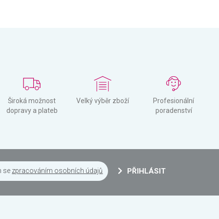
Široká možnost
Velký výběr zboží
Profesionální
dopravy a plateb
poradenství
m se
zpracováním osobních údajů
PŘIHLÁSIT