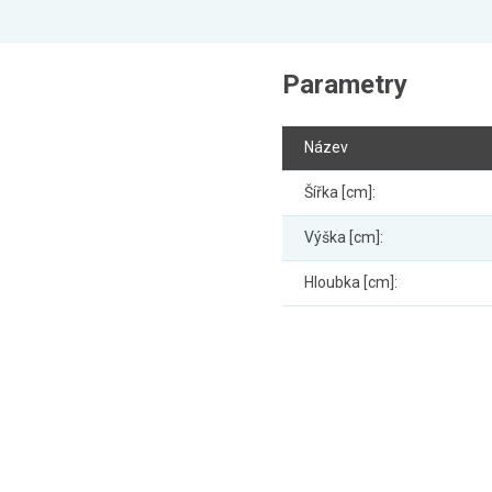
Parametry
Název
Šířka [cm]:
Výška [cm]:
Hloubka [cm]: