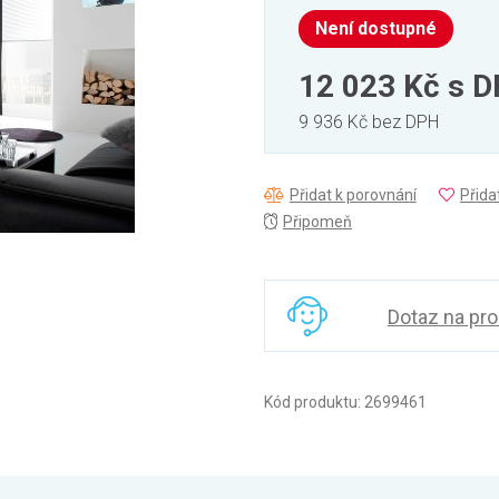
Není dostupné
12 023 Kč
s 
9 936 Kč bez DPH
Přidat k porovnání
Přida
Připomeň
Dotaz na pr
Kód produktu: 2699461