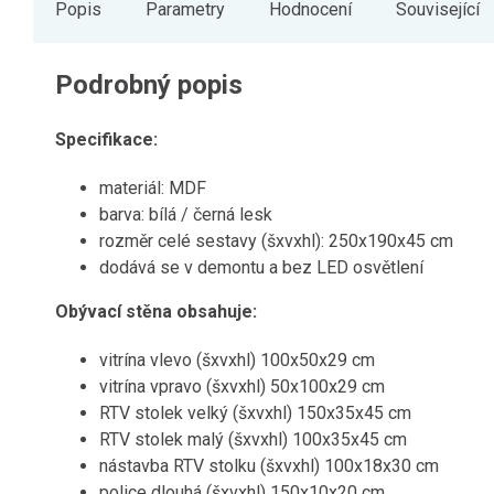
Popis
Parametry
Hodnocení
Související
Podrobný popis
Specifikace
:
materiál: MDF
barva: bílá / černá lesk
rozměr celé sestavy (šxvxhl): 250x190x45 cm
dodává se v demontu a bez LED osvětlení
Obývací stěna obsahuje:
vitrína vlevo (šxvxhl) 100x50x29 cm
vitrína vpravo (šxvxhl) 50x100x29 cm
RTV stolek velký (šxvxhl) 150x35x45 cm
RTV stolek malý (šxvxhl) 100x35x45 cm
nástavba RTV stolku (šxvxhl) 100x18x30 cm
police dlouhá (šxvxhl) 150x10x20 cm