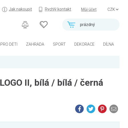
Jak nakoupit
Rychlý kontakt
Můj účet
prázdný
PRO DĚTI
ZAHRADA
SPORT
DEKORACE
DÍLNA
OGO II, bílá / bílá / černá