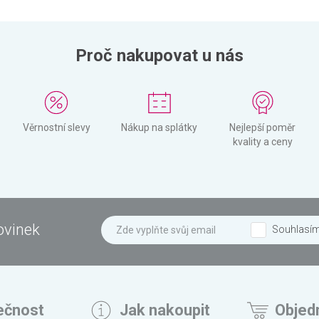
Proč nakupovat u nás
Věrnostní slevy
Nákup na splátky
Nejlepší poměr
kvality a ceny
ovinek
Souhlasí
ečnost
Jak nakoupit
Objed