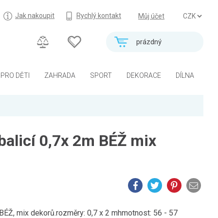
Jak nakoupit
Rychlý kontakt
Můj účet
prázdný
PRO DĚTI
ZAHRADA
SPORT
DEKORACE
DÍLNA
balicí 0,7x 2m BÉŽ mix
, BÉŽ, mix dekorů.rozměry: 0,7 x 2 mhmotnost: 56 - 57