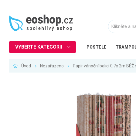
VYBERTE KATEGORII
POSTELE
TRAMPOL
Nábytek
Úvod
Nezařazeno
Papír vánoční balicí 0,7x 2m BÉŽ
Kuchyně
Ložnice
Obývací pokoj
Dětské zboží
Předsíň a chodba
Pracovna a kancelář
Koupelna