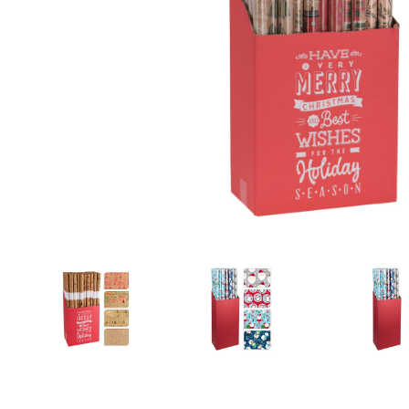
Zahrada
Balkon a terasa
Dílna
Auto-moto
Dekorace
Textil, koberce
Svítidla, žárovky
Trampolíny
Sedací vaky
Sport, outdoor
Všechny kategorie