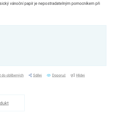
sický vánoční papír je nepostradatelným pomocníkem při
t do oblíbených
Sdílej
Doporuč
Hlídej
odukt