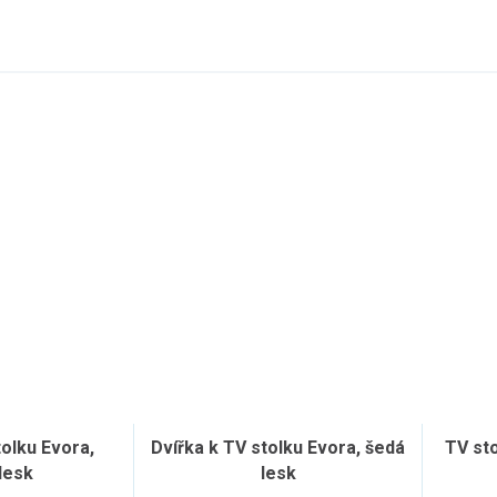
tolku Evora,
Dvířka k TV stolku Evora, šedá
TV st
lesk
lesk