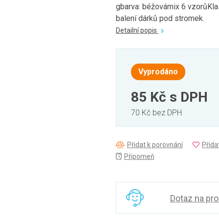
gbarva: béžovámix 6 vzorůKla
balení dárků pod stromek.
Detailní popis
Vyprodáno
85 Kč
s DPH
70 Kč bez DPH
Přidat k porovnání
Přida
Připomeň
Dotaz na pr