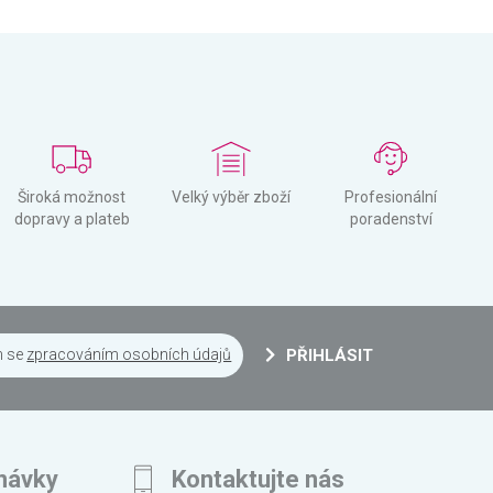
Široká možnost
Velký výběr zboží
Profesionální
dopravy a plateb
poradenství
m se
zpracováním osobních údajů
PŘIHLÁSIT
návky
Kontaktujte nás