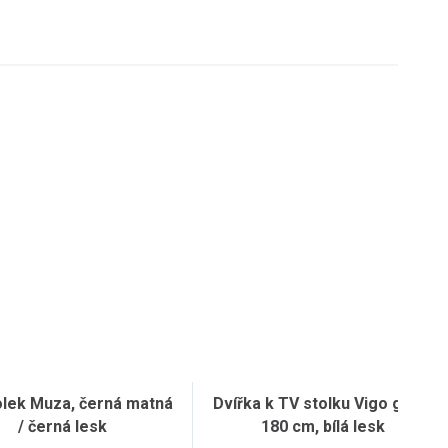
olek Muza, černá matná
Dvířka k TV stolku Vigo glass
/ černá lesk
180 cm, bílá lesk