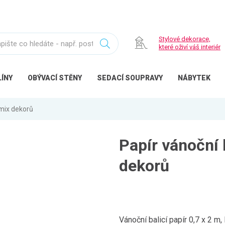
Stylové dekorace,
které oživí váš interiér
ÍNY
OBÝVACÍ
STĚNY
SEDACÍ
SOUPRAVY
NÁBYTEK
 mix dekorů
Papír vánoční 
dekorů
Vánoční balicí papír 0,7 x 2 m