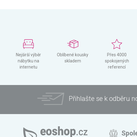
Nejširší výběr
Oblíbené kousky
Přes 4000
nábytku na
skladem
spokojených
internetu
referencí
Přihlašte se k odběru n
Spol