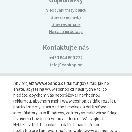
Objednávky
Sledování trasy balíku
Stav objednávky
Stav reklamace
Nejčastější dotazy
Kontaktujte nás
+420 844 800 222
info@eoshop.cz
Možnosti platby
Aby projekt
www.eoshop.cz
dál fungoval tak, jak ho
znáte, abyste na www.eoshop.cz našli rychle to, co
hledáte, abychom vás neobtěžovali nevhodnou
reklamou, abychom mohli www.eoshop.cz dále rozvíjet,
používáme my i naši partneři cookies a další síťové
identifikátory jako IP adresy, ze kterých získáváme údaje
Možnosti dopravy
o vašem chování na webu a o tom co Vás zajímá.
Některé z těchto cookies a dalších nástrojů jsou
nezbytné pro fungování našeho webu www.eoshop.cz a