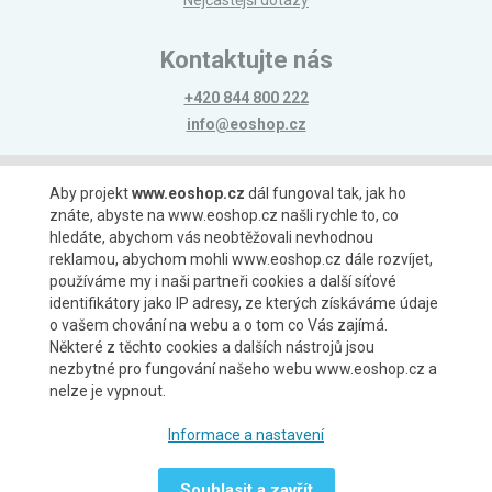
Nejčastější dotazy
Kontaktujte nás
+420 844 800 222
info@eoshop.cz
Možnosti platby
Aby projekt
www.eoshop.cz
dál fungoval tak, jak ho
znáte, abyste na www.eoshop.cz našli rychle to, co
hledáte, abychom vás neobtěžovali nevhodnou
reklamou, abychom mohli www.eoshop.cz dále rozvíjet,
používáme my i naši partneři cookies a další síťové
identifikátory jako IP adresy, ze kterých získáváme údaje
Možnosti dopravy
o vašem chování na webu a o tom co Vás zajímá.
Některé z těchto cookies a dalších nástrojů jsou
nezbytné pro fungování našeho webu www.eoshop.cz a
nelze je vypnout.
Partneři
Informace a nastavení
Souhlasit a zavřít