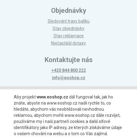
Objednávky
Sledování trasy balíku
Stav objednávky
Stav reklamace
Nejčastější dotazy
Kontaktujte nás
+420 844 800 222
info@eoshop.cz
Možnosti platby
Aby projekt
www.eoshop.cz
dál fungoval tak, jak ho
znáte, abyste na www.eoshop.cz našli rychle to, co
hledáte, abychom vás neobtěžovali nevhodnou
reklamou, abychom mohli www.eoshop.cz dále rozvíjet,
používáme my i naši partneři cookies a další síťové
identifikátory jako IP adresy, ze kterých získáváme údaje
Možnosti dopravy
o vašem chování na webu a o tom co Vás zajímá.