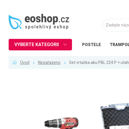
VYBERTE KATEGORII
POSTELE
TRAMPOL
Nábytek
Úvod
Nezařazeno
Set vrtačka aku PBL 224 P + utah
Kuchyně
Ložnice
Obývací pokoj
Dětské zboží
Předsíň a chodba
Pracovna a kancelář
Koupelna