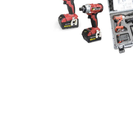
Zahrada
Balkon a terasa
Dílna
Auto-moto
Dekorace
Textil, koberce
Svítidla, žárovky
Trampolíny
Sedací vaky
Sport, outdoor
Všechny kategorie