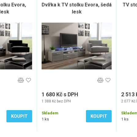
tolku Evora,
Dvířka k TV stolku Evora, šedá
TV st
lesk
lesk
1 680 Kč s DPH
2 513 
1 388 Kč bez DPH
2 077 Kč
Skladem
Sklade
KOUPIT
KOUPIT
1 ks
1 ks