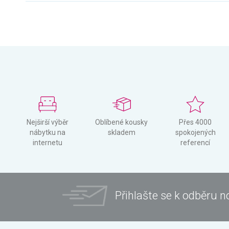
Nejširší výběr
Oblíbené kousky
Přes 4000
nábytku na
skladem
spokojených
internetu
referencí
Přihlašte se k odběru n