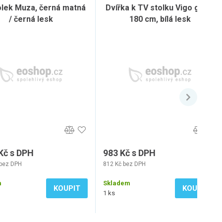
olek Muza, černá matná
Dvířka k TV stolku Vigo glass
/ černá lesk
180 cm, bílá lesk
Kč s DPH
983 Kč s DPH
 bez DPH
812 Kč bez DPH
m
Skladem
KOUPIT
KOUPIT
1 ks