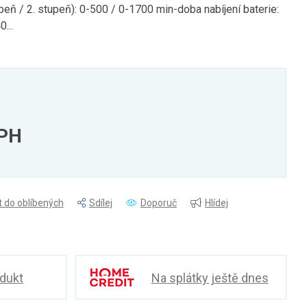
eň / 2. stupeň): 0-500 / 0-1700 min-doba nabíjení baterie:
...
DPH
t do oblíbených
Sdílej
Doporuč
Hlídej
odukt
Na splátky ještě dnes