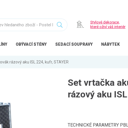
Stylové dekorace,
které oživí váš interiér
ÍNY
OBÝVACÍ
STĚNY
SEDACÍ
SOUPRAVY
NÁBYTEK
ovák rázový aku ISL 224, kufr, STAYER
Set vrtačka a
rázový aku ISL
TECHNICKÉ PARAMETRY PBL 224 