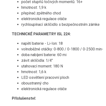
počet stupňů točivých momentů: 16+
hmotnost: 1,9 k
přepínač zpětného chod
elektronická regulace otáče
rychloupínací sklíčidlo s bezpečnostním zámke
TECHNICKÉ PARAMETRY ISL 224:
napětí baterie - Li-Ion: 18
volnoběžné otáčky: 0-800 / 0-1800 / 0-2500 min-
doba nabíjení baterie: 60 mi
závit sklíčidla: 1/4"
utahovací moment: 180 N
hmotnost: 1,6 k
LED osvětlení pracovní ploch
oboustranný cho
elektronická regulace otáče
Příslušenství: