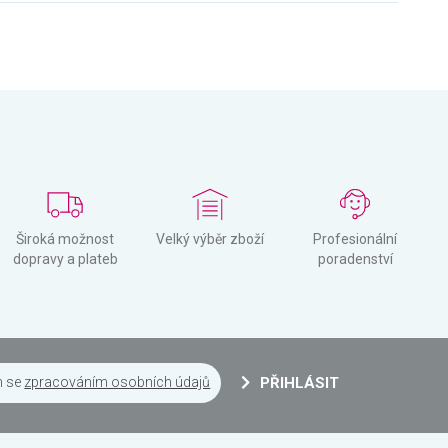
Široká možnost
Velký výběr zboží
Profesionální
dopravy a plateb
poradenství
m se
zpracováním osobních údajů
PŘIHLÁSIT