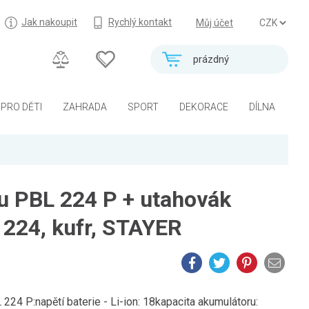
Jak nakoupit
Rychlý kontakt
Můj účet
prázdný
PRO DĚTI
ZAHRADA
SPORT
DEKORACE
DÍLNA
ku PBL 224 P + utahovák
 224, kufr, STAYER
P:napětí baterie - Li-ion: 18kapacita akumulátoru: