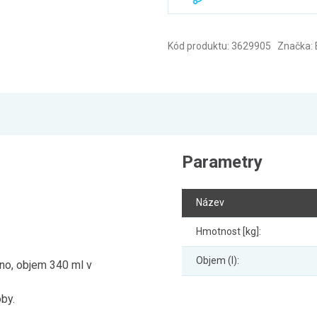
Kód produktu: 3629905 Značka:
Parametry
Název
Hmotnost [kg]:
Objem (l):
no, objem 340 ml v
oby.