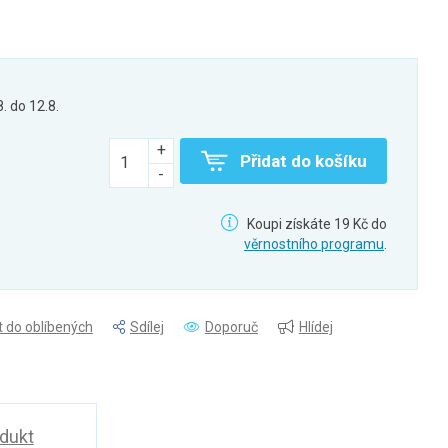
8. do 12.8.
Přidat do košíku
Koupi získáte 19 Kč do
věrnostního programu
.
t do oblíbených
Sdílej
Doporuč
Hlídej
odukt