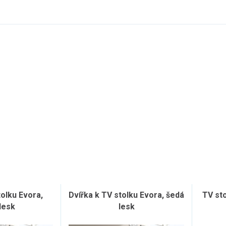
tolku Evora,
Dvířka k TV stolku Evora, šedá
TV st
lesk
lesk