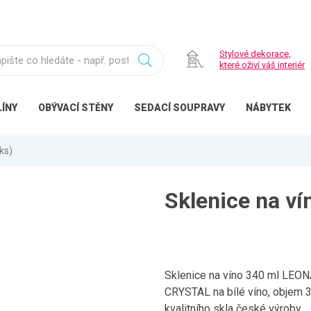
Stylové dekorace,
které oživí váš interiér
ÍNY
OBÝVACÍ
STĚNY
SEDACÍ
SOUPRAVY
NÁBYTEK
ks)
Sklenice na v
Sklenice na víno 340 ml LEON
CRYSTAL na bílé víno, objem 
kvalitního skla české výroby.