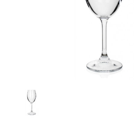
Zahrada
Balkon a terasa
Dílna
Auto-moto
Dekorace
Textil, koberce
Svítidla, žárovky
Trampolíny
Sedací vaky
Sport, outdoor
Všechny kategorie