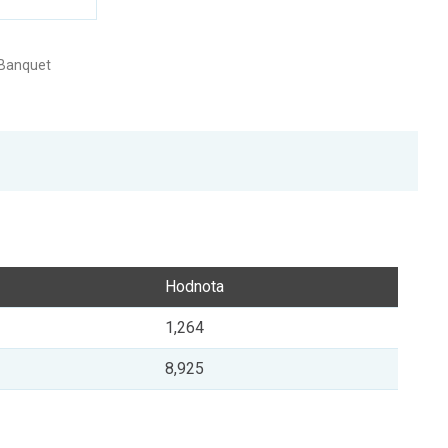
 Banquet
Hodnota
1,264
8,925