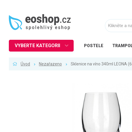
VYBERTE KATEGORII
POSTELE
TRAMPOL
Nábytek
Úvod
Nezařazeno
Sklenice na víno 340ml LEONA (6
Kuchyně
Ložnice
Obývací pokoj
Dětské zboží
Předsíň a chodba
Pracovna a kancelář
Koupelna