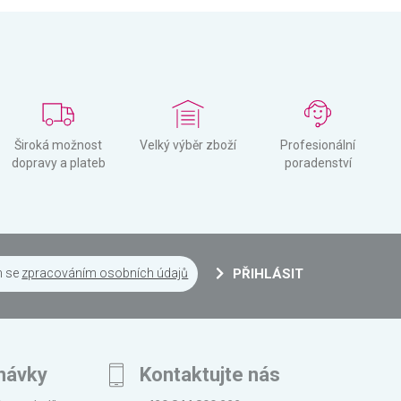
Široká možnost
Velký výběr zboží
Profesionální
dopravy a plateb
poradenství
m se
zpracováním osobních údajů
PŘIHLÁSIT
návky
Kontaktujte nás