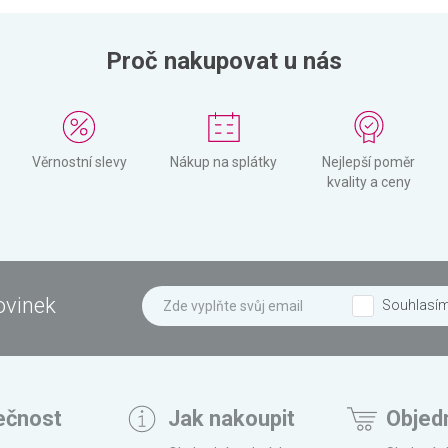
Proč nakupovat u nás
Věrnostní slevy
Nákup na splátky
Nejlepší poměr
kvality a ceny
ovinek
Souhlasí
ečnost
Jak nakoupit
Objed