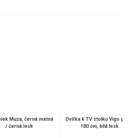
olek Muza, černá matná
Dvířka k TV stolku Vigo glass
/ černá lesk
180 cm, bílá lesk