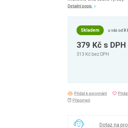
Detailní popis
Skladem
u vás od 8.
379 Kč
s DPH
313 Kč bez DPH
Přidat k porovnání
Přida
Připomeň
Dotaz na pr