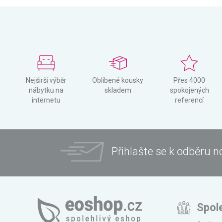
Nejširší výběr
Oblíbené kousky
Přes 4000
nábytku na
skladem
spokojených
internetu
referencí
Přihlašte se k odběru n
Spol