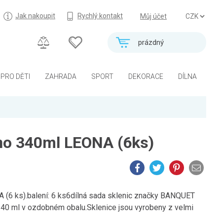
Jak nakoupit
Rychlý kontakt
Můj účet
prázdný
PRO DĚTI
ZAHRADA
SPORT
DEKORACE
DÍLNA
íno 340ml LEONA (6ks)
A (6 ks).balení: 6 ks6dílná sada sklenic značky BANQUET
340 ml v ozdobném obalu.Sklenice jsou vyrobeny z velmi