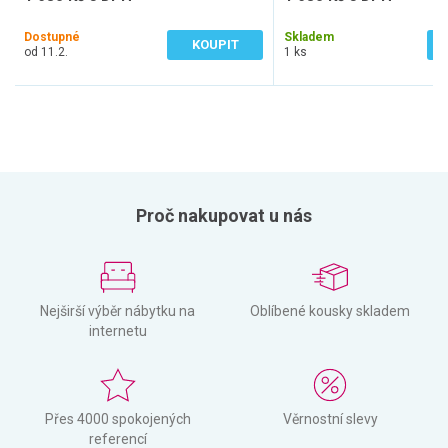
1 388 Kč bez DPH
1 388 Kč bez DPH
Dostupné
Skladem
KOUPIT
od 11.2.
1 ks
Proč nakupovat u nás
Nejširší výběr nábytku na
Oblíbené kousky skladem
internetu
Přes 4000 spokojených
Věrnostní slevy
referencí