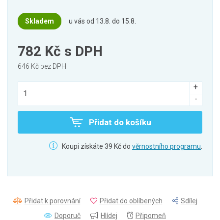
Skladem
u vás od 13.8. do 15.8.
782 Kč
s DPH
646 Kč bez DPH
Přidat do košíku
Koupi získáte 39 Kč do
věrnostního programu
.
Přidat k porovnání
Přidat do oblíbených
Sdílej
Doporuč
Hlídej
Připomeň