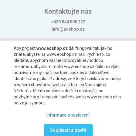
Kontaktujte nás
+420 844 800 222
info@eoshop.cz
Možnosti platby
Aby projekt
www.eoshop.cz
dál fungoval tak, jak ho
znáte, abyste na www.eoshop.cz našli rychle to, co
hledáte, abychom vás neobtěžovali nevhodnou
reklamou, abychom mohli www.eoshop.cz dále rozvíjet,
používáme my i naši partneři cookies a další síťové
identifikátory jako IP adresy, ze kterých získáváme údaje
Možnosti dopravy
o vašem chování na webu a o tom co Vás zajímá.
Některé z těchto cookies a dalších nástrojů jsou
nezbytné pro fungování našeho webu www.eoshop.cz a
nelze je vypnout.
Partneři
Informace a nastavení
Souhlasit a zavřít