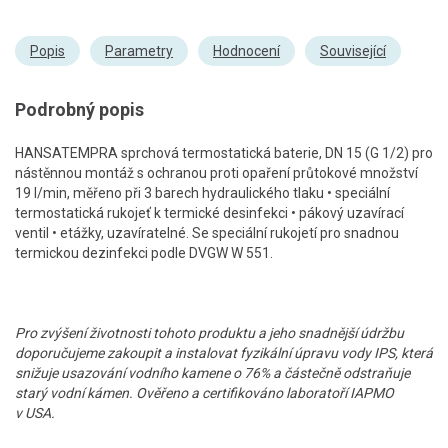
Popis
Parametry
Hodnocení
Související
Podrobný popis
HANSATEMPRA sprchová termostatická baterie, DN 15 (G 1/2) pro
nástěnnou montáž s ochranou proti opaření průtokové množství
19 l/min, měřeno při 3 barech hydraulického tlaku • speciální
termostatická rukojeť k termické desinfekci • pákový uzavírací
ventil • etážky, uzavíratelné. Se speciální rukojetí pro snadnou
termickou dezinfekci podle DVGW W 551.
Pro zvýšení životnosti tohoto produktu a jeho snadnější údržbu
doporučujeme zakoupit a instalovat fyzikální úpravu vody IPS, která
snižuje usazování vodního kamene o 76% a částečně odstraňuje
starý vodní kámen. Ověřeno a certifikováno laboratoří IAPMO
v USA.