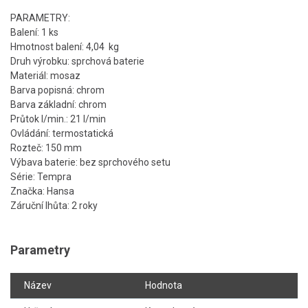
PARAMETRY:
Balení: 1 ks
Hmotnost balení: 4,04 kg
Druh výrobku: sprchová baterie
Materiál: mosaz
Barva popisná: chrom
Barva základní: chrom
Průtok l/min.: 21 l/min
Ovládání: termostatická
Rozteč: 150 mm
Výbava baterie: bez sprchového setu
Série: Tempra
Značka: Hansa
Záruční lhůta: 2 roky
Parametry
Název
Hodnota