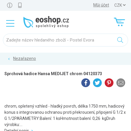
Můj účet
Nezařazeno
Sprchová hadice Hansa MEDIJET chrom 04120373
chrom, opletený vzhled - hladký povrch, délka 1750 mm, hadicový
konus s integrovanou ochranou proti překroucení, připojení G 1/2 x
G 1/2PARAMETRY:Balení: 1 ksHmotnost balení: 0,26 kgDruh
výrobku:...
Detailní popis