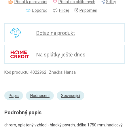
Přidat k porovnání
Přidat do oblíbených
Sdílej
Doporuč
Hlídej
Připomeň
Dotaz na produkt
Na splátky ještě dnes
Kód produktu: 4022962 Značka: Hansa
Popis
Hodnocení
Související
Podrobný popis
chrom, opletený vzhled - hladký povrch, délka 1750 mm, hadicový