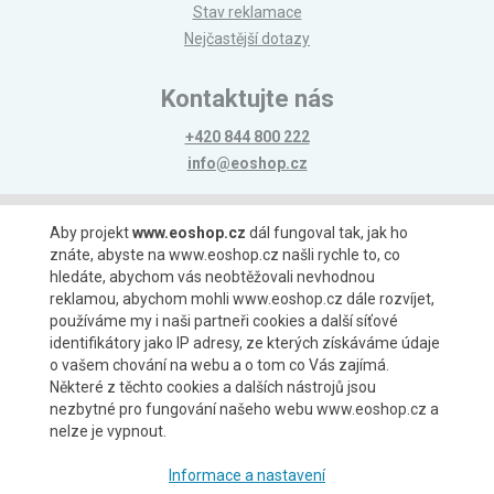
Stav reklamace
Nejčastější dotazy
Kontaktujte nás
+420 844 800 222
info@eoshop.cz
Možnosti platby
Aby projekt
www.eoshop.cz
dál fungoval tak, jak ho
znáte, abyste na www.eoshop.cz našli rychle to, co
hledáte, abychom vás neobtěžovali nevhodnou
reklamou, abychom mohli www.eoshop.cz dále rozvíjet,
používáme my i naši partneři cookies a další síťové
identifikátory jako IP adresy, ze kterých získáváme údaje
Možnosti dopravy
o vašem chování na webu a o tom co Vás zajímá.
Některé z těchto cookies a dalších nástrojů jsou
nezbytné pro fungování našeho webu www.eoshop.cz a
nelze je vypnout.
Partneři
Informace a nastavení