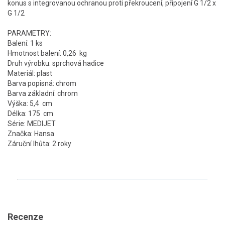
konus s integrovanou ochranou proti překroucení, připojení G 1/2 x
G 1/2
PARAMETRY:
Balení: 1 ks
Hmotnost balení: 0,26 kg
Druh výrobku: sprchová hadice
Materiál: plast
Barva popisná: chrom
Barva základní: chrom
Výška: 5,4 cm
Délka: 175 cm
Série: MEDIJET
Značka: Hansa
Záruční lhůta: 2 roky
Recenze