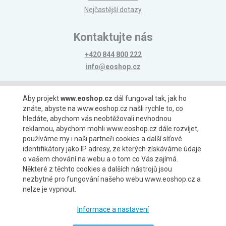
Nejčastější dotazy
Kontaktujte nás
+420 844 800 222
info@eoshop.cz
Možnosti platby
Aby projekt
www.eoshop.cz
dál fungoval tak, jak ho
znáte, abyste na www.eoshop.cz našli rychle to, co
hledáte, abychom vás neobtěžovali nevhodnou
reklamou, abychom mohli www.eoshop.cz dále rozvíjet,
používáme my i naši partneři cookies a další síťové
identifikátory jako IP adresy, ze kterých získáváme údaje
Možnosti dopravy
o vašem chování na webu a o tom co Vás zajímá.
Některé z těchto cookies a dalších nástrojů jsou
nezbytné pro fungování našeho webu www.eoshop.cz a
nelze je vypnout.
Partneři
Informace a nastavení