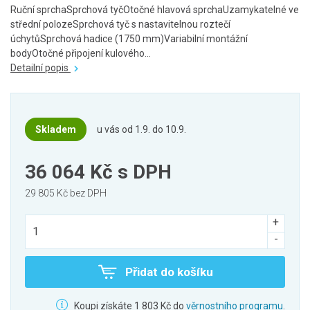
Ruční sprchaSprchová tyčOtočné hlavová sprchaUzamykatelné ve
střední polozeSprchová tyč s nastavitelnou roztečí
úchytůSprchová hadice (1750 mm)Variabilní montážní
bodyOtočné připojení kulového...
Detailní popis
Skladem
u vás od 1.9. do 10.9.
36 064 Kč
s DPH
29 805 Kč bez DPH
Přidat do košíku
Koupi získáte 1 803 Kč do
věrnostního programu
.