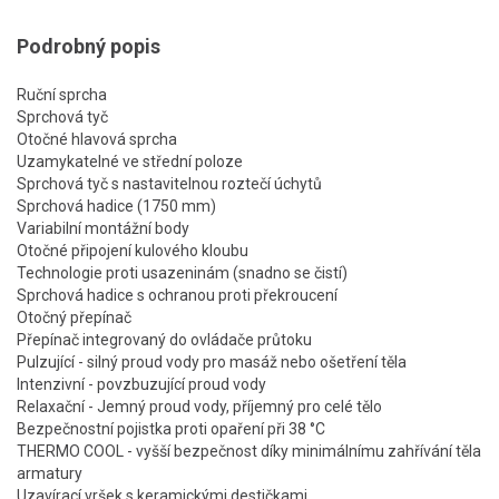
Podrobný popis
Ruční sprcha
Sprchová tyč
Otočné hlavová sprcha
Uzamykatelné ve střední poloze
Sprchová tyč s nastavitelnou roztečí úchytů
Sprchová hadice (1750 mm)
Variabilní montážní body
Otočné připojení kulového kloubu
Technologie proti usazeninám (snadno se čistí)
Sprchová hadice s ochranou proti překroucení
Otočný přepínač
Přepínač integrovaný do ovládače průtoku
Pulzující - silný proud vody pro masáž nebo ošetření těla
Intenzivní - povzbuzující proud vody
Relaxační - Jemný proud vody, příjemný pro celé tělo
Bezpečnostní pojistka proti opaření při 38 °C
THERMO COOL - vyšší bezpečnost díky minimálnímu zahřívání těla
armatury
Uzavírací vršek s keramickými destičkami