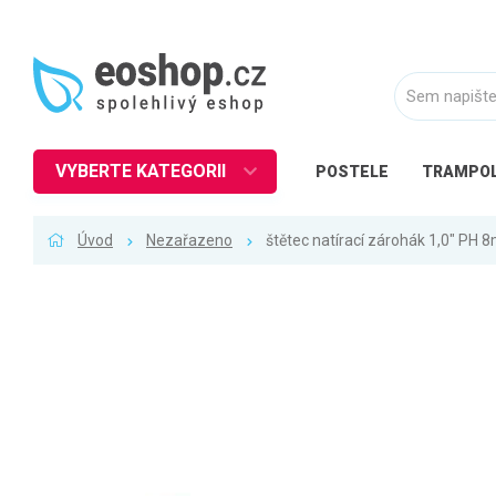
VYBERTE KATEGORII
POSTELE
TRAMPOL
Nábytek
Úvod
Nezařazeno
štětec natírací zárohák 1,0" PH
Kuchyně
Ložnice
Obývací pokoj
Dětské zboží
Předsíň a chodba
Pracovna a kancelář
Koupelna