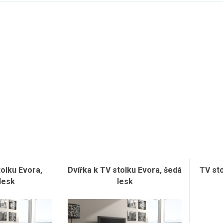
tolku Evora,
Dvířka k TV stolku Evora, šedá
TV st
lesk
lesk