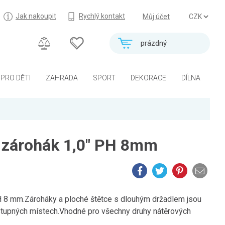
Jak nakoupit
Rychlý kontakt
Můj účet
prázdný
PRO DĚTI
ZAHRADA
SPORT
DEKORACE
DÍLNA
í zárohák 1,0" PH 8mm
PH 8 mm.Zároháky a ploché štětce s dlouhým držadlem jsou
ístupných místech.Vhodné pro všechny druhy nátěrových