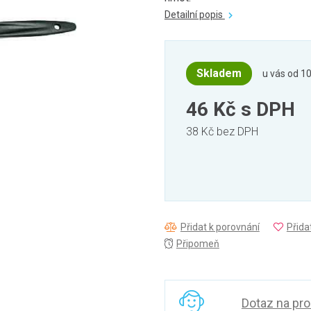
Detailní popis
Skladem
u vás od 10
46 Kč
s DPH
38 Kč bez DPH
Přidat k porovnání
Přida
Připomeň
Dotaz na pr