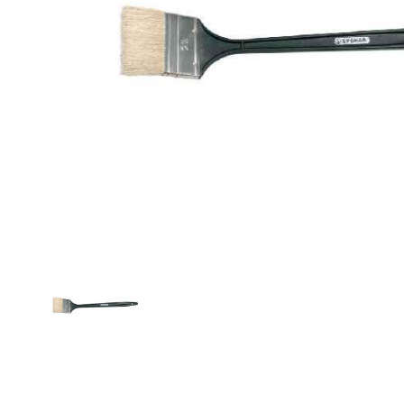
Zahrada
Balkon a terasa
Dílna
Auto-moto
Dekorace
Textil, koberce
Svítidla, žárovky
Trampolíny
Sedací vaky
Sport, outdoor
Všechny kategorie