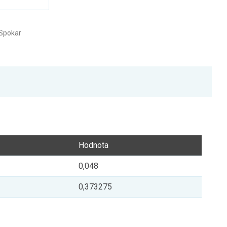
Spokar
Hodnota
0,048
0,373275