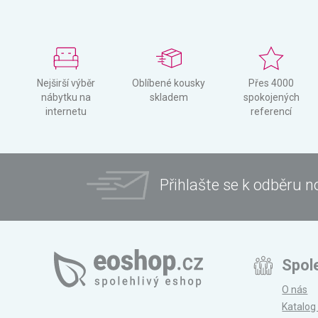
Nejširší výběr
Oblíbené kousky
Přes 4000
nábytku na
skladem
spokojených
internetu
referencí
Přihlašte se k odběru n
Spol
O nás
Katalog