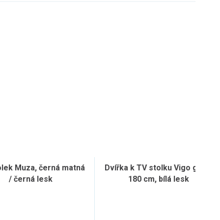
olek Muza, černá matná
Dvířka k TV stolku Vigo glass
/ černá lesk
180 cm, bílá lesk