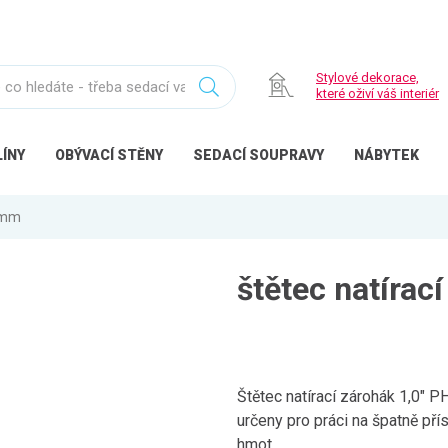
Stylové dekorace,
které oživí váš interiér
ÍNY
OBÝVACÍ
STĚNY
SEDACÍ
SOUPRAVY
NÁBYTEK
 8mm
štětec natírac
Štětec natírací zárohák 1,0" 
určeny pro práci na špatně př
hmot.