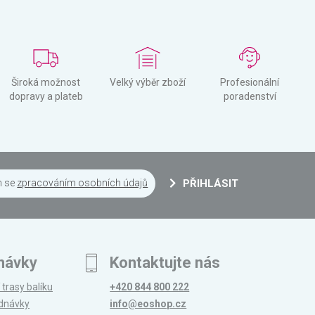
Široká možnost
Velký výběr zboží
Profesionální
dopravy a plateb
poradenství
m se
zpracováním osobních údajů
PŘIHLÁSIT
návky
Kontaktujte nás
 trasy balíku
+420 844 800 222
ednávky
info@eoshop.cz