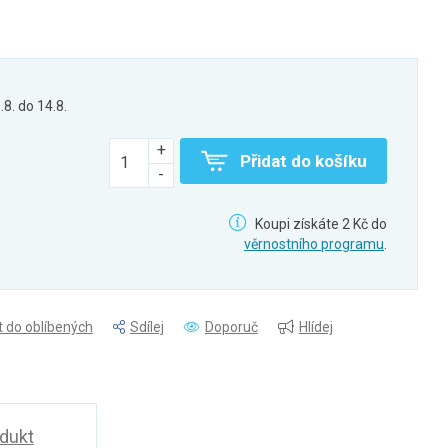
.8. do 14.8.
Přidat do košíku
Koupi získáte 2 Kč do
věrnostního programu
.
t do oblíbených
Sdílej
Doporuč
Hlídej
odukt