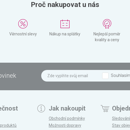
Proč nakupovat u nás
Věrnostní slevy
Nákup na splátky
Nejlepší poměr
kvality a ceny
ovinek
Souhlasí
ečnost
Jak nakoupit
Objed
Obchodní podmínky
Sledování
 produktů
Možnosti dopravy
Stav obj