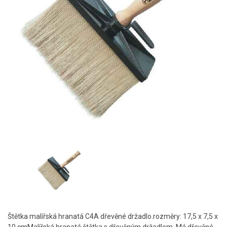
Štětka malířská hranatá C4A dřevěné držadlo.rozměry: 17,5 x 7,5 x