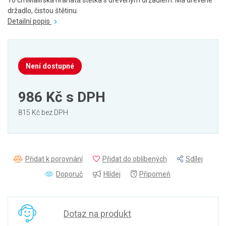
10 cmMalířská hranatá štětka s dřevěným držadlem. Má dřevěné
držadlo, čistou štětinu.
Detailní popis
Není dostupné
986 Kč
s DPH
815 Kč bez DPH
Přidat k porovnání
Přidat do oblíbených
Sdílej
Doporuč
Hlídej
Připomeň
Dotaz na produkt