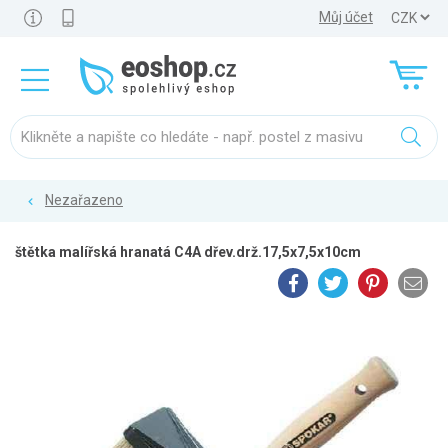
Můj účet
Nezařazeno
štětka malířská hranatá C4A dřev.drž.17,5x7,5x10cm