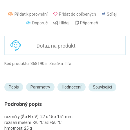
Přidat k porovnání
Přidat do oblíbených
Sdílej
Doporuč
Hlídej
Připomeň
Dotaz na produkt
Kód produktu: 3681905 Značka: Tfa
Popis
Parametry
Hodnocení
Související
Podrobný popis
rozměry (Š x H x V): 27 x 15 x 151 mm
rozsah měření: -20 °C až +50 °C
hmotnost: 25 g