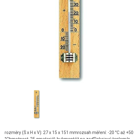
rozměry (Š x H x V): 27 x 15 x 151 mmrozsah měření: -20 °C až +50