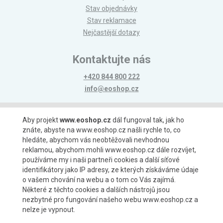
Stav objednávky
Stav reklamace
Nejčastější dotazy
Kontaktujte nás
+420 844 800 222
info@eoshop.cz
Možnosti platby
Aby projekt
www.eoshop.cz
dál fungoval tak, jak ho
znáte, abyste na www.eoshop.cz našli rychle to, co
hledáte, abychom vás neobtěžovali nevhodnou
reklamou, abychom mohli www.eoshop.cz dále rozvíjet,
používáme my i naši partneři cookies a další síťové
identifikátory jako IP adresy, ze kterých získáváme údaje
Možnosti dopravy
o vašem chování na webu a o tom co Vás zajímá.
Některé z těchto cookies a dalších nástrojů jsou
nezbytné pro fungování našeho webu www.eoshop.cz a
nelze je vypnout.