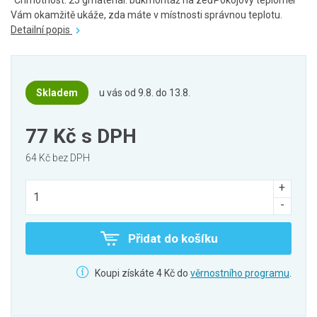
°Chmotnost: 25 gmateriál: bukmontáž na zeďPokojový teploměr
Vám okamžitě ukáže, zda máte v místnosti správnou teplotu.
Detailní popis
Skladem
u vás od 9.8. do 13.8.
77 Kč
s DPH
64 Kč bez DPH
Přidat do košíku
Koupi získáte 4 Kč do
věrnostního programu
.