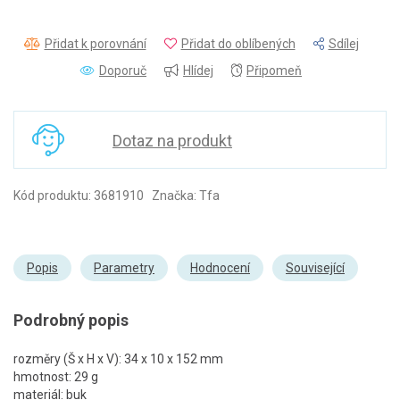
Přidat k porovnání
Přidat do oblíbených
Sdílej
Doporuč
Hlídej
Připomeň
Dotaz na produkt
Kód produktu: 3681910 Značka: Tfa
Popis
Parametry
Hodnocení
Související
Podrobný popis
rozměry (Š x H x V): 34 x 10 x 152 mm
hmotnost: 29 g
materiál: buk