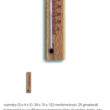
rozměry (Š x H x V): 34 x 10 x 152 mmhmotnost: 29 gmateriál: