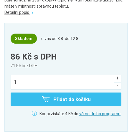
bukmontáž na zeďPokojový teploměr Vám okamžitě ukáže, zda
máte v místnosti správnou teplotu.
Detailní popis
Skladem
u vás od 8.8. do 12.8.
86 Kč
s DPH
71 Kč bez DPH
Přidat do košíku
Koupi získáte 4 Kč do
věrnostního programu
.