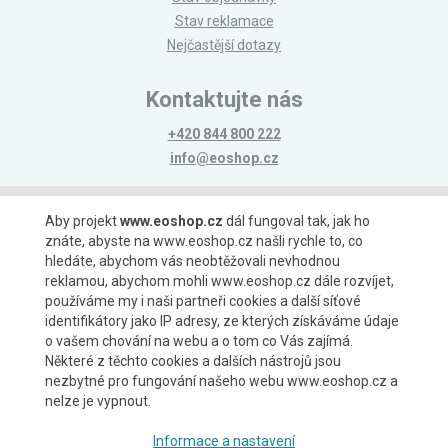
Stav reklamace
Nejčastější dotazy
Kontaktujte nás
+420 844 800 222
info@eoshop.cz
Možnosti platby
Aby projekt
www.eoshop.cz
dál fungoval tak, jak ho
znáte, abyste na www.eoshop.cz našli rychle to, co
hledáte, abychom vás neobtěžovali nevhodnou
reklamou, abychom mohli www.eoshop.cz dále rozvíjet,
používáme my i naši partneři cookies a další síťové
identifikátory jako IP adresy, ze kterých získáváme údaje
Možnosti dopravy
o vašem chování na webu a o tom co Vás zajímá.
Některé z těchto cookies a dalších nástrojů jsou
nezbytné pro fungování našeho webu www.eoshop.cz a
nelze je vypnout.
Partneři
Informace a nastavení