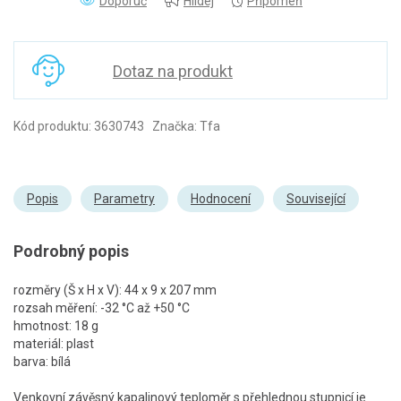
Doporuč
Hlídej
Připomeň
Dotaz na produkt
Kód produktu: 3630743 Značka: Tfa
Popis
Parametry
Hodnocení
Související
Podrobný popis
rozměry (Š x H x V): 44 x 9 x 207 mm
rozsah měření: -32 °C až +50 °C
hmotnost: 18 g
materiál: plast
barva: bílá
Venkovní závěsný kapalinový teploměr s přehlednou stupnicí je