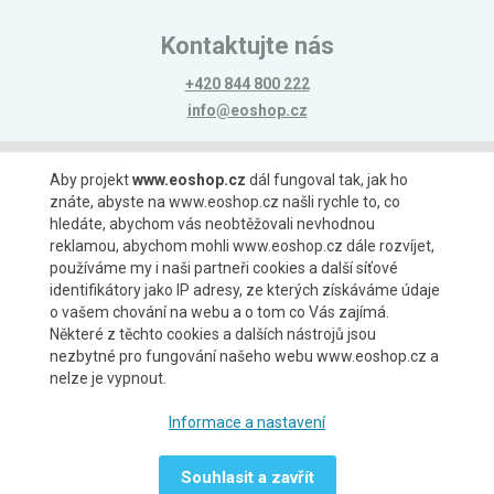
Kontaktujte nás
+420 844 800 222
info@eoshop.cz
Možnosti platby
Aby projekt
www.eoshop.cz
dál fungoval tak, jak ho
znáte, abyste na www.eoshop.cz našli rychle to, co
hledáte, abychom vás neobtěžovali nevhodnou
reklamou, abychom mohli www.eoshop.cz dále rozvíjet,
používáme my i naši partneři cookies a další síťové
identifikátory jako IP adresy, ze kterých získáváme údaje
Možnosti dopravy
o vašem chování na webu a o tom co Vás zajímá.
Některé z těchto cookies a dalších nástrojů jsou
nezbytné pro fungování našeho webu www.eoshop.cz a
nelze je vypnout.
Partneři
Informace a nastavení
Souhlasit a zavřít