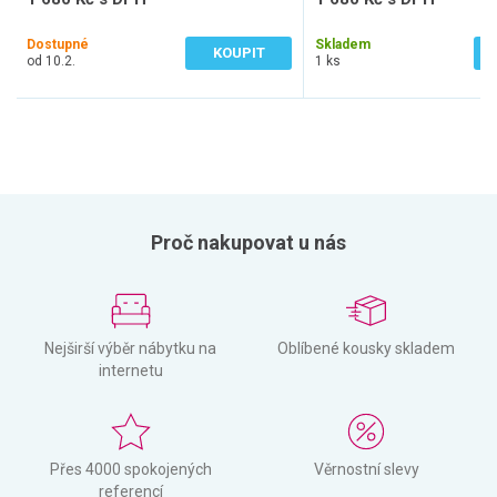
1 388 Kč bez DPH
1 388 Kč bez DPH
Dostupné
Skladem
KOUPIT
od 10.2.
1 ks
Proč nakupovat u nás
Nejširší výběr nábytku na
Oblíbené kousky skladem
internetu
Přes 4000 spokojených
Věrnostní slevy
referencí