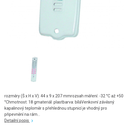
rozměry (Š x H x V): 44 x 9 x 207 mmrozsah měření: -32 °C až +50
°Chmotnost: 18 gmateriál: plastbarva: bíláVenkovní závěsný
kapalinový teploměr s přehlednou stupnicí je vhodný pro
připevnění na rám...
Detailní popis