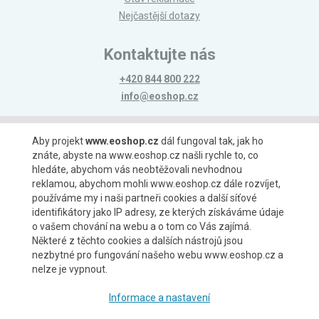
Nejčastější dotazy
Kontaktujte nás
+420 844 800 222
info@eoshop.cz
Možnosti platby
Aby projekt
www.eoshop.cz
dál fungoval tak, jak ho
znáte, abyste na www.eoshop.cz našli rychle to, co
hledáte, abychom vás neobtěžovali nevhodnou
reklamou, abychom mohli www.eoshop.cz dále rozvíjet,
používáme my i naši partneři cookies a další síťové
identifikátory jako IP adresy, ze kterých získáváme údaje
Možnosti dopravy
o vašem chování na webu a o tom co Vás zajímá.
Některé z těchto cookies a dalších nástrojů jsou
nezbytné pro fungování našeho webu www.eoshop.cz a
nelze je vypnout.
Partneři
Informace a nastavení