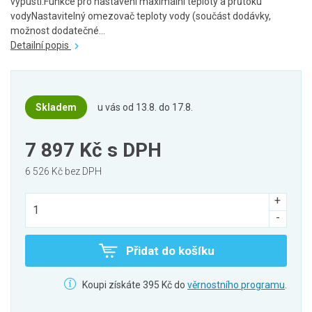
výpusti.Funkce pro nastavení maximální teploty a průtoku
vodyNastavitelný omezovač teploty vody (součást dodávky,
možnost dodatečné...
Detailní popis
Skladem
u vás od 13.8. do 17.8.
7 897 Kč
s DPH
6 526 Kč bez DPH
Přidat do košíku
Koupi získáte 395 Kč do
věrnostního programu
.