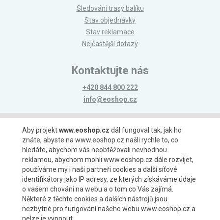
Sledování trasy balíku
Stav objednávky
Stav reklamace
Nejčastější dotazy
Kontaktujte nás
+420 844 800 222
info@eoshop.cz
Možnosti platby
Aby projekt
www.eoshop.cz
dál fungoval tak, jak ho
znáte, abyste na www.eoshop.cz našli rychle to, co
hledáte, abychom vás neobtěžovali nevhodnou
reklamou, abychom mohli www.eoshop.cz dále rozvíjet,
používáme my i naši partneři cookies a další síťové
identifikátory jako IP adresy, ze kterých získáváme údaje
Možnosti dopravy
o vašem chování na webu a o tom co Vás zajímá.
Některé z těchto cookies a dalších nástrojů jsou
nezbytné pro fungování našeho webu www.eoshop.cz a
nelze je vypnout.