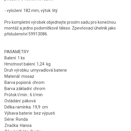
- vyložení: 182 mm, výtok: litý
Pro kompletní výrobek objednejte prosím sadu pro konečnou
montáž a jedno podomítkové těleso. Zpevňovací úhelník jako
příslušenství 59913086.
PARAMETRY:
Balení: 1 ks
Hmotnost balení: 1,24 kg
Druh výrobku: umyvadlová baterie
Materiál: mosaz
Barva popisná: chrom
Barva základní: chrom
Průtok l/min.: 6 l/min
Ovládání: páková
Délka ramínka: 19,9 cm
Výbava baterie: bez výpusti
Série: Ronda
Značka: Hansa