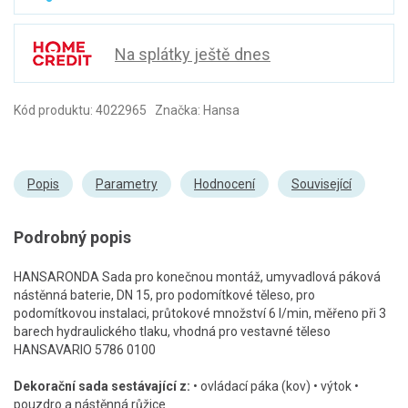
Na splátky ještě dnes
Kód produktu: 4022965 Značka: Hansa
Popis
Parametry
Hodnocení
Související
Podrobný popis
HANSARONDA Sada pro konečnou montáž, umyvadlová páková
nástěnná baterie, DN 15, pro podomítkové těleso, pro
podomítkovou instalaci, průtokové množství 6 l/min, měřeno při 3
barech hydraulického tlaku, vhodná pro vestavné těleso
HANSAVARIO 5786 0100
Dekorační sada sestávající z:
• ovládací páka (kov) • výtok •
pouzdro a nástěnná růžice