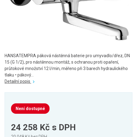
HANSATEMPRA páková nástěnná baterie pro umyvadlo/dřez, DN
15 (G 1/2), pro nástěnnou montáž, s ochranou proti opaření,
průtokové množství 12 l/min, měřeno při 3 barech hydraulického
tlaku • pákový...
Detailní popis
Není dostupné
24 258 Kč
s DPH
20 048 Kč bez DPH