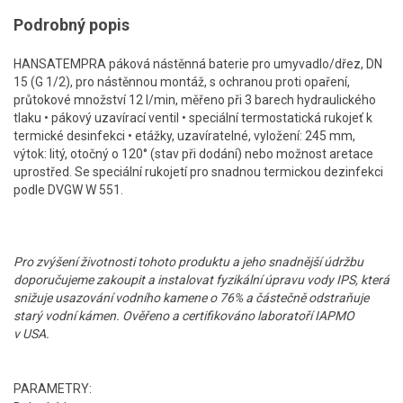
Podrobný popis
HANSATEMPRA páková nástěnná baterie pro umyvadlo/dřez, DN
15 (G 1/2), pro nástěnnou montáž, s ochranou proti opaření,
průtokové množství 12 l/min, měřeno při 3 barech hydraulického
tlaku • pákový uzavírací ventil • speciální termostatická rukojeť k
termické desinfekci • etážky, uzavíratelné, vyložení: 245 mm,
výtok: litý, otočný o 120° (stav při dodání) nebo možnost aretace
uprostřed. Se speciální rukojetí pro snadnou termickou dezinfekci
podle DVGW W 551.
Pro zvýšení životnosti tohoto produktu a jeho snadnější údržbu
doporučujeme zakoupit a instalovat fyzikální úpravu vody IPS, která
snižuje usazování vodního kamene o 76% a částečně odstraňuje
starý vodní kámen. Ověřeno a certifikováno laboratoří IAPMO
v USA.
PARAMETRY: