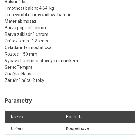
Balení: 1 ks
Hmotnost balení: 4,64 kg
Druh výrobku: umyvadlová baterie
Materiál: mosaz
Barva popisná: chrom
Barva základní: chrom
Průtok l/min.: 12 l/min
Ovládání: termostatická
Rozteč: 150 mm
Výbava baterie: s otočným ramínkem
Série: Tempra
Značka: Hansa
Záruční lhůta: 2 roky
Parametry
Název
Hodnota
Určení:
Koupelnové