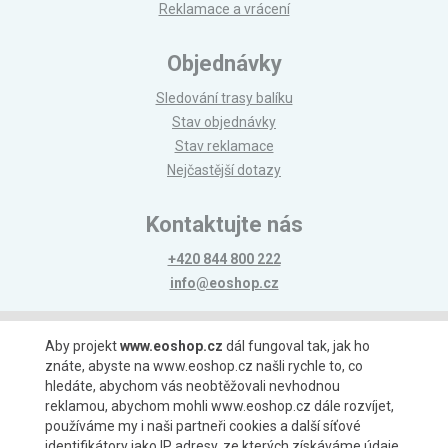
Reklamace a vrácení
Objednávky
Sledování trasy balíku
Stav objednávky
Stav reklamace
Nejčastější dotazy
Kontaktujte nás
+420 844 800 222
info@eoshop.cz
Možnosti platby
Aby projekt
www.eoshop.cz
dál fungoval tak, jak ho
znáte, abyste na www.eoshop.cz našli rychle to, co
hledáte, abychom vás neobtěžovali nevhodnou
reklamou, abychom mohli www.eoshop.cz dále rozvíjet,
používáme my i naši partneři cookies a další síťové
identifikátory jako IP adresy, ze kterých získáváme údaje