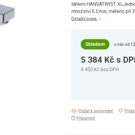
táhlem.HANSATWIST XLJednoot
množství 6 l/min, měřeno při 3.
Detailní popis
Skladem
u vás od 12
5 384 Kč
s D
4 450 Kč bez DPH
Přidat k porovnání
Přida
Připomeň