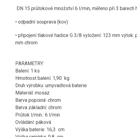
DN 15 průtokové množství 6 l/min, měřeno při 3 barech h
• odpadní souprava (kov)
• připojení tlakové hadice G 3/8 vyložení: 123 mm výtok: p
mm chrom
PARAMETRY:
Balení: 1 ks
Hmotnost balení: 1,90 kg
Druh výrobku: umyvadlová baterie
Materiál: mosaz
Barva popisná: chrom
Barva základní: chrom
Průtok l/min.: 6 l/min
Ovládání: páková
Výška baterie: 16,3 cm
Výška ramínka: 9,8 cm