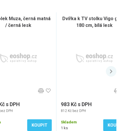
olek Muza, černá matná
Dvířka k TV stolku Vigo glass
/ černá lesk
180 cm, bílá lesk
Kč s DPH
983 Kč s DPH
 bez DPH
812 Kč bez DPH
m
Skladem
KOUPIT
KOUPIT
1 ks