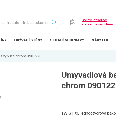
Stylové dekorace,
které oživí váš interiér
ÍNY
OBÝVACÍ
STĚNY
SEDACÍ
SOUPRAVY
NÁBYTEK
 s výpustí chrom 09012283
Umyvadlová ba
chrom 090122
TWIST XL jednootvorová pákov