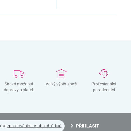
Široká možnost
Velký výběr zboží
Profesionální
dopravy a plateb
poradenství
m se
zpracováním osobních údajů
PŘIHLÁSIT