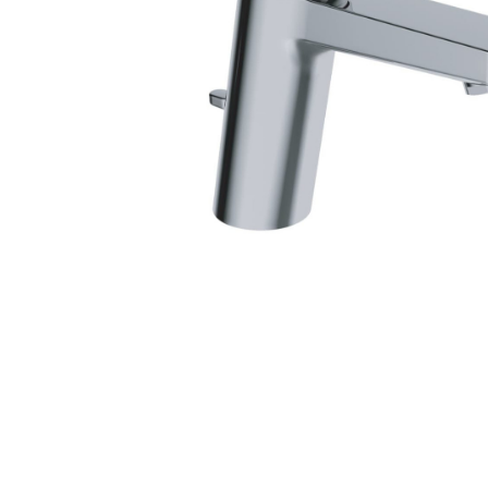
Zahrada
Balkon a terasa
Dílna
Auto-moto
Dekorace
Textil, koberce
Svítidla, žárovky
Trampolíny
Sedací vaky
Sport, outdoor
Všechny kategorie