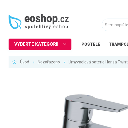
VYBERTE KATEGORII
POSTELE
TRAMPOL
Nábytek
Úvod
Nezařazeno
Umyvadlová baterie Hansa Twist
Kuchyně
Ložnice
Obývací pokoj
Dětské zboží
Předsíň a chodba
Pracovna a kancelář
Koupelna