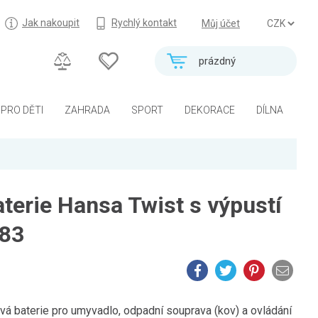
Jak nakoupit
Rychlý kontakt
Můj účet
prázdný
PRO DĚTI
ZAHRADA
SPORT
DEKORACE
DÍLNA
terie Hansa Twist s výpustí
83
á baterie pro umyvadlo, odpadní souprava (kov) a ovládání