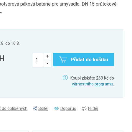
vorová páková baterie pro umyvadlo. DN 15 průtokové
..
.8. do 16.8.
PH
Přidat do košíku
Koupi získáte 269 Kč do
věrnostního programu
.
t do oblíbených
Sdílej
Doporuč
Hlídej