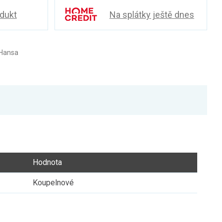
odukt
Na splátky ještě dnes
 Hansa
Hodnota
Koupelnové