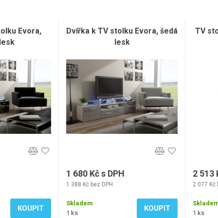
tolku Evora,
Dvířka k TV stolku Evora, šedá
TV st
lesk
lesk
1 680 Kč s DPH
2 513 
1 388 Kč bez DPH
2 077 Kč
Skladem
Sklade
KOUPIT
KOUPIT
1 ks
1 ks