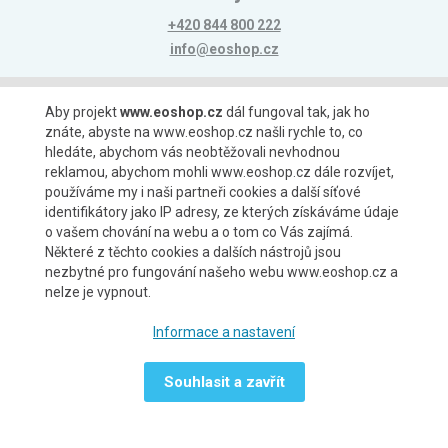
+420 844 800 222
info@eoshop.cz
Možnosti platby
Aby projekt
www.eoshop.cz
dál fungoval tak, jak ho
znáte, abyste na www.eoshop.cz našli rychle to, co
hledáte, abychom vás neobtěžovali nevhodnou
reklamou, abychom mohli www.eoshop.cz dále rozvíjet,
používáme my i naši partneři cookies a další síťové
identifikátory jako IP adresy, ze kterých získáváme údaje
Možnosti dopravy
o vašem chování na webu a o tom co Vás zajímá.
Některé z těchto cookies a dalších nástrojů jsou
nezbytné pro fungování našeho webu www.eoshop.cz a
nelze je vypnout.
Partneři
Informace a nastavení
Souhlasit a zavřít