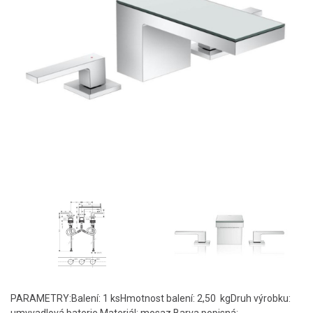
PARAMETRY:Balení: 1 ksHmotnost balení: 2,50 kgDruh výrobku: