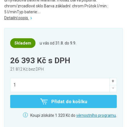
umyvadlová baterie Materiál: mosaz Barva popisná:
chrom/zrcadlové sklo Barva základní: chrom Průtok l/min.:
5 l/minTyp baterie:...
Detailní popis
Skladem
u vás od 31.8. do 9.9.
26 393 Kč
s DPH
21 812 Kč bez DPH
Přidat do košíku
Koupi získáte 1 320 Kč do
věrnostního programu
.