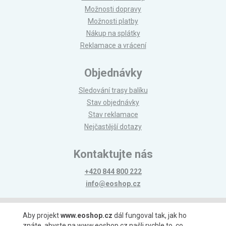
Možnosti dopravy
Možnosti platby
Nákup na splátky
Reklamace a vrácení
Objednávky
Sledování trasy balíku
Stav objednávky
Stav reklamace
Nejčastější dotazy
Kontaktujte nás
+420 844 800 222
info@eoshop.cz
Možnosti platby
Aby projekt
www.eoshop.cz
dál fungoval tak, jak ho
znáte, abyste na www.eoshop.cz našli rychle to, co