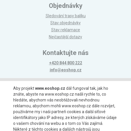
Objednávky
Sledování trasy balíku
Stav objednávky
Stav reklamace
Nejčastější dotazy
Kontaktujte nás
+420 844 800 222
info@eoshop.cz
Možnosti platby
Aby projekt
www.eoshop.cz
dál fungoval tak, jak ho
znáte, abyste na www.eoshop.cz našli rychle to, co
hledáte, abychom vás neobtěžovali nevhodnou
reklamou, abychom mohli www.eoshop.cz dále rozvíjet,
používáme my i naši partneři cookies a další síťové
identifikátory jako IP adresy, ze kterých získáváme údaje
Možnosti dopravy
o vašem chování na webu a o tom co Vás zajímá.
Některé z těchto cookies a dalších nástrojů jsou