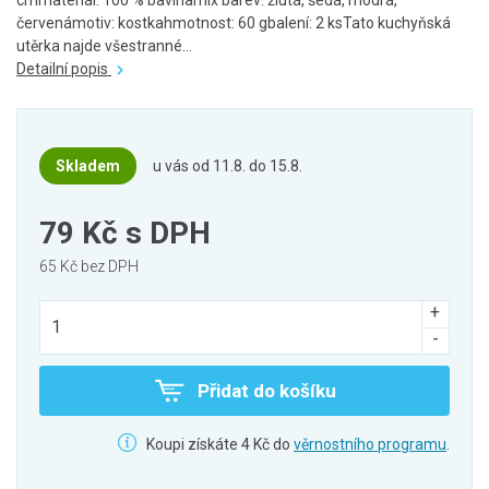
cmmateriál: 100 % bavlnamix barev: žlutá, šedá, modrá,
červenámotiv: kostkahmotnost: 60 gbalení: 2 ksTato kuchyňská
utěrka najde všestranné...
Detailní popis
Skladem
u vás od 11.8. do 15.8.
79 Kč
s DPH
65 Kč bez DPH
Přidat do košíku
Koupi získáte 4 Kč do
věrnostního programu
.