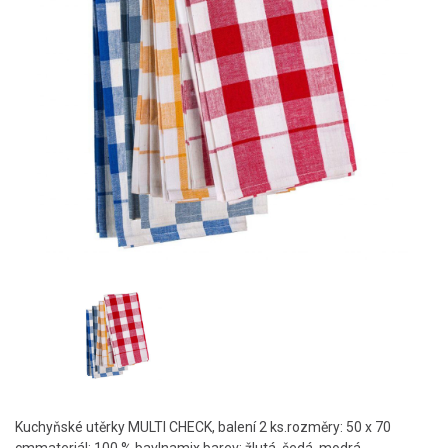
Kuchyňské utěrky MULTI CHECK, balení 2 ks.rozměry: 50 x 70