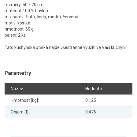
rozměry: 50 x 70 cm
materiál: 100 % bavlna
mix barev: žlutá, šedá, modrá, červená
motiv: kostka
hmotnost: 60 g
balení: 2 ks
Tato kuchyňská utěrka najde všestranné využití ve Vaší kuchyni.
Parametry
Název
Hodnota
Hmotnost [kg]:
0,125
Objem (l):
0,476