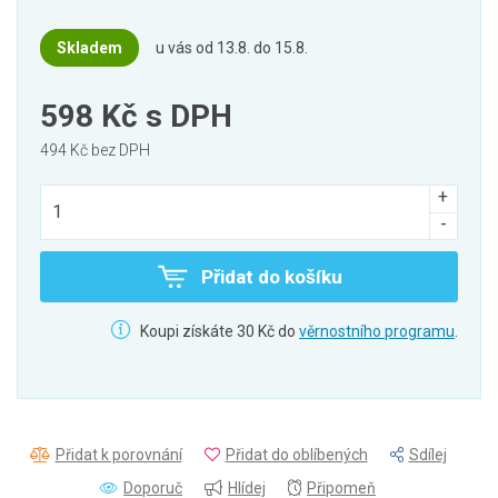
Skladem
u vás od 13.8. do 15.8.
598 Kč
s DPH
494 Kč bez DPH
Přidat do košíku
Koupi získáte 30 Kč do
věrnostního programu
.
Přidat k porovnání
Přidat do oblíbených
Sdílej
Doporuč
Hlídej
Připomeň