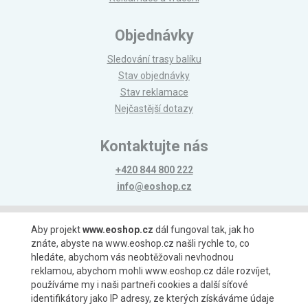
Objednávky
Sledování trasy balíku
Stav objednávky
Stav reklamace
Nejčastější dotazy
Kontaktujte nás
+420 844 800 222
info@eoshop.cz
Možnosti platby
Aby projekt
www.eoshop.cz
dál fungoval tak, jak ho
znáte, abyste na www.eoshop.cz našli rychle to, co
hledáte, abychom vás neobtěžovali nevhodnou
reklamou, abychom mohli www.eoshop.cz dále rozvíjet,
používáme my i naši partneři cookies a další síťové
identifikátory jako IP adresy, ze kterých získáváme údaje
Možnosti dopravy