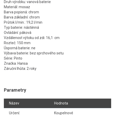
Druh výrobku: vanová baterie
Materiál: mosaz
Barva popisná: chrom
Barva základní: chrom
Průtok l/min.: 19,2 l/min
Typ baterie: nástěnná
Ovládání: páková
Vzdálenost výtoku od zdi: 16,1 cm
Rozteč: 150 mm
Úsporná baterie: ne
Výbava baterie: bez sprchového setu
Série: Pinto
Značka: Hansa
Záruční lhůta: 2 roky
Parametry
Název
Hodnota
Určení:
Koupelnové