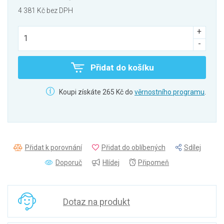
4 381 Kč bez DPH
Přidat do košíku
Koupi získáte 265 Kč do
věrnostního programu
.
Přidat k porovnání
Přidat do oblíbených
Sdílej
Doporuč
Hlídej
Připomeň
Dotaz na produkt