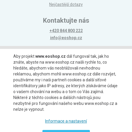
Nejčastější dotazy
Kontaktujte nás
+420 844 800 222
info@eoshop.cz
Možnosti platby
Aby projekt
www.eoshop.cz
dál fungoval tak, jak ho
znáte, abyste na www.eoshop.cz našli rychle to, co
hledáte, abychom vás neobtěžovali nevhodnou
reklamou, abychom mohli www.eoshop.cz dále rozvíjet,
používáme my i naši partneři cookies a další síťové
identifikátory jako IP adresy, ze kterých získáváme údaje
Možnosti dopravy
o vašem chování na webu a o tom co Vás zajímá.
Některé z těchto cookies a dalších nástrojů jsou
nezbytné pro fungování našeho webu www.eoshop.cz a
nelze je vypnout.
Partneři
Informace a nastavení