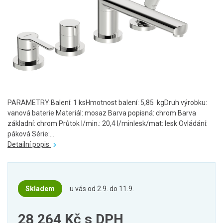
PARAMETRY:Balení: 1 ksHmotnost balení: 5,85 kgDruh výrobku:
vanová baterie Materiál: mosaz Barva popisná: chrom Barva
základní: chrom Průtok l/min.: 20,4 l/minlesk/mat: lesk Ovládání:
páková Série:...
Detailní popis
Skladem
u vás od 2.9. do 11.9.
28 264 Kč
s DPH