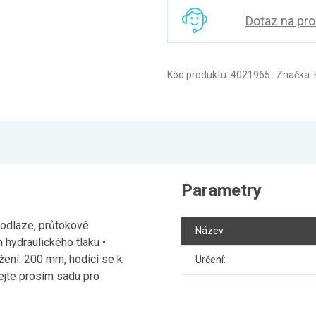
Dotaz na pr
Kód produktu: 4021965 Značka:
Parametry
odlaze, průtokové
Název
 hydraulického tlaku •
žení: 200 mm, hodící se k
Určení:
jte prosím sadu pro