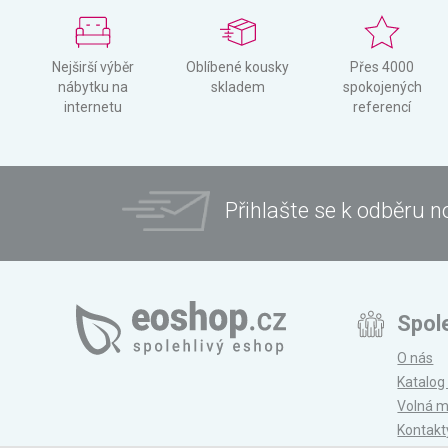
Nejširší výběr
Oblíbené kousky
Přes 4000
nábytku na
skladem
spokojených
internetu
referencí
Přihlašte se k odběru n
Spol
O nás
Katalog
Volná m
Kontakt