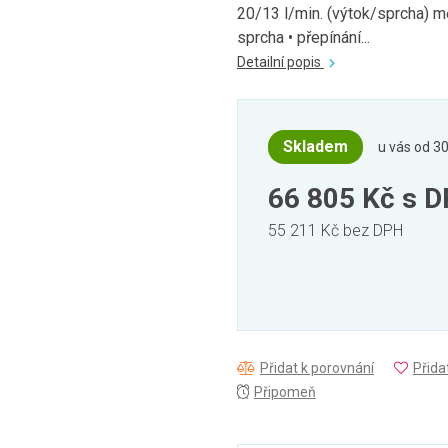
20/13 l/min. (výtok/sprcha) m
sprcha • přepínání...
Detailní popis
Skladem
u vás od 30
66 805 Kč
s 
55 211 Kč bez DPH
Přidat k porovnání
Přida
Připomeň