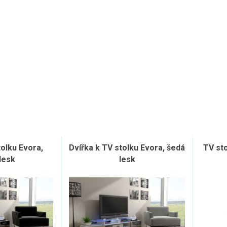
tolku Evora,
Dvířka k TV stolku Evora, šedá
TV st
lesk
lesk