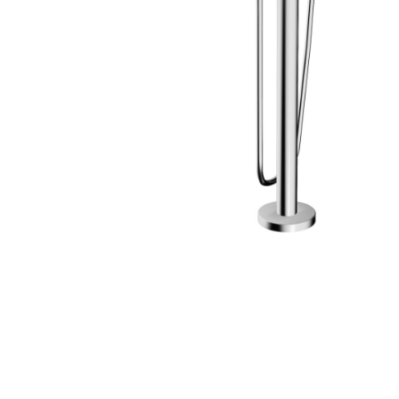
Zahrada
Balkon a terasa
Dílna
Auto-moto
Dekorace
Textil, koberce
Svítidla, žárovky
Trampolíny
Sedací vaky
Sport, outdoor
Všechny kategorie