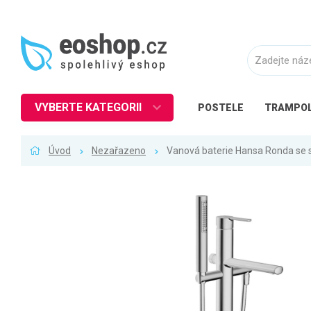
VYBERTE KATEGORII
POSTELE
TRAMPOL
Nábytek
Úvod
Nezařazeno
Vanová baterie Hansa Ronda se
Kuchyně
Ložnice
Obývací pokoj
Dětské zboží
Předsíň a chodba
Pracovna a kancelář
Koupelna