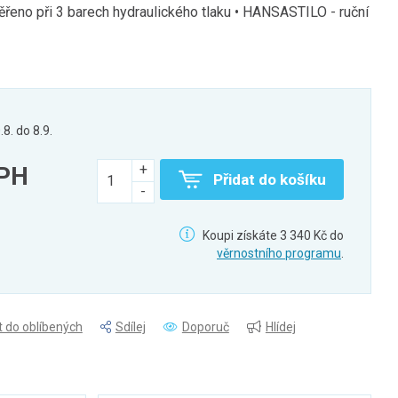
ěřeno při 3 barech hydraulického tlaku • HANSASTILO - ruční
.8. do 8.9.
DPH
Přidat do košíku
Koupi získáte 3 340 Kč do
věrnostního programu
.
t do oblíbených
Sdílej
Doporuč
Hlídej