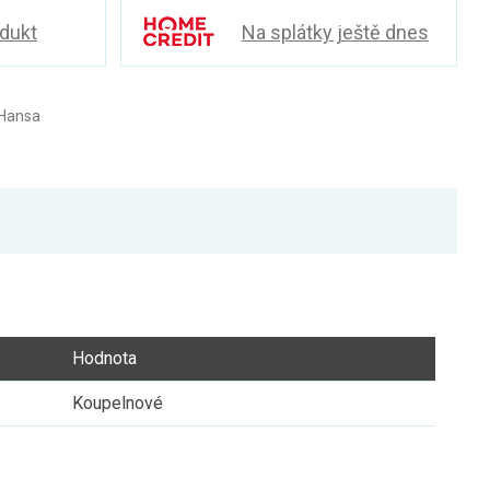
odukt
Na splátky ještě dnes
 Hansa
Hodnota
Koupelnové