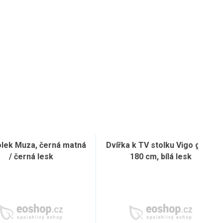
olek Muza, černá matná
Dvířka k TV stolku Vigo glass
/ černá lesk
180 cm, bílá lesk