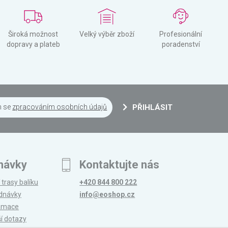
Široká možnost
Velký výběr zboží
Profesionální
dopravy a plateb
poradenství
m se
zpracováním osobních údajů
PŘIHLÁSIT
návky
Kontaktujte nás
 trasy balíku
+420 844 800 222
ednávky
info@eoshop.cz
lamace
ší dotazy