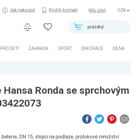
Jak nakoupit
Rychlý kontakt
Můj účet
prázdný
PRO DĚTI
ZAHRADA
SPORT
DEKORACE
DÍLNA
e Hansa Ronda se sprchovým
03422073
erie, DN 15, stojící na podlaze, průtokové množství