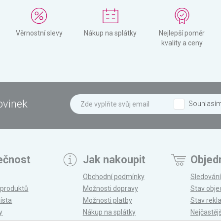
Věrnostní slevy
Nákup na splátky
Nejlepší poměr
kvality a ceny
ovinek
Souhlasí
ečnost
Jak nakoupit
Objed
Obchodní podmínky
Sledování
 produktů
Možnosti dopravy
Stav obj
ísta
Možnosti platby
Stav rek
y
Nákup na splátky
Nejčastěj