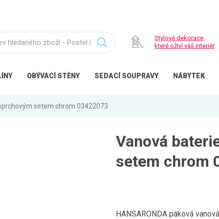
Stylové dekorace,
které oživí váš interiér
ÍNY
OBÝVACÍ
STĚNY
SEDACÍ
SOUPRAVY
NÁBYTEK
 sprchovým setem chrom 03422073
Vanová bateri
setem chrom 
HANSARONDA páková vanová bat