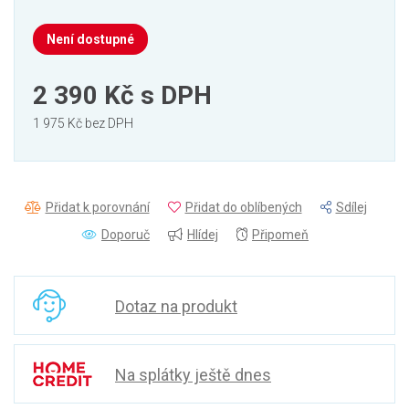
Není dostupné
2 390 Kč
s DPH
1 975 Kč bez DPH
Přidat k porovnání
Přidat do oblíbených
Sdílej
Doporuč
Hlídej
Připomeň
Dotaz na produkt
Na splátky ještě dnes