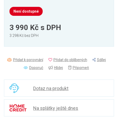
Není dostupné
3 990 Kč
s DPH
3 298 Kč bez DPH
Přidat k porovnání
Přidat do oblíbených
Sdílej
Doporuč
Hlídej
Připomeň
Dotaz na produkt
Na splátky ještě dnes