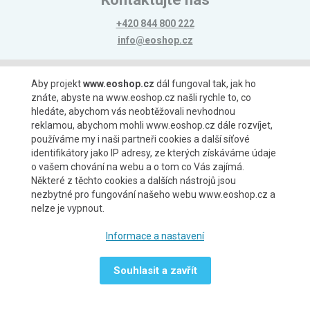
+420 844 800 222
info@eoshop.cz
Možnosti platby
Aby projekt
www.eoshop.cz
dál fungoval tak, jak ho
znáte, abyste na www.eoshop.cz našli rychle to, co
hledáte, abychom vás neobtěžovali nevhodnou
reklamou, abychom mohli www.eoshop.cz dále rozvíjet,
používáme my i naši partneři cookies a další síťové
identifikátory jako IP adresy, ze kterých získáváme údaje
Možnosti dopravy
o vašem chování na webu a o tom co Vás zajímá.
Některé z těchto cookies a dalších nástrojů jsou
nezbytné pro fungování našeho webu www.eoshop.cz a
nelze je vypnout.
Partneři
Informace a nastavení
Souhlasit a zavřít