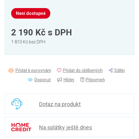
Není dostupné
2 190 Kč
s DPH
1 810 Kč bez DPH
Přidat k porovnání
Přidat do oblíbených
Sdílej
Doporuč
Hlídej
Připomeň
Dotaz na produkt
Na splátky ještě dnes