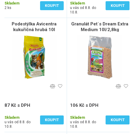
Skladem
Skladem
KOUPIT
KOUPIT
2 ks
u vás od 8.8. do
10.8.
Podestýlka Avicentra
Granulát Pet´s Dream Extra
kukuřičná hrubá 10l
Medium 10l/2,8kg
87 Kč s DPH
106 Kč s DPH
72 Kč bez DPH
88 Kč bez DPH
Skladem
Skladem
KOUPIT
KOUPIT
u vás od 8.8. do
u vás od 8.8. do
10.8.
10.8.