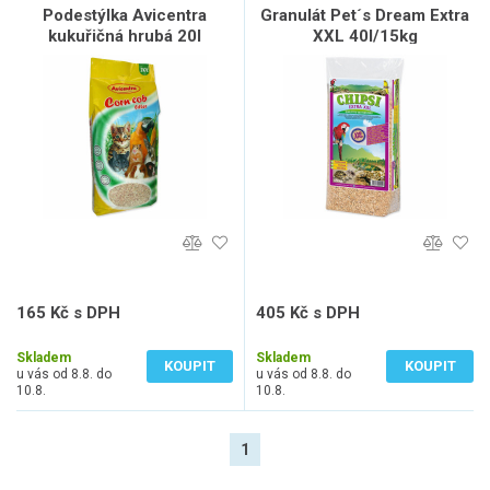
Podestýlka Avicentra
Granulát Pet´s Dream Extra
kukuřičná hrubá 20l
XXL 40l/15kg
165 Kč s DPH
405 Kč s DPH
136 Kč bez DPH
335 Kč bez DPH
Skladem
Skladem
KOUPIT
KOUPIT
u vás od 8.8. do
u vás od 8.8. do
10.8.
10.8.
1