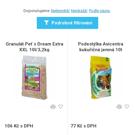
Doporučujeme
Nejlevnější
Nejdražší
Podle názvu
Podrobné filtrování
Granulát Pet´s Dream Extra
Podestýlka Avicentra
XXL 10l/3,2kg
kukuřičná jemná 10l
106 Kč s DPH
77 Kč s DPH
88 Kč bez DPH
64 Kč bez DPH