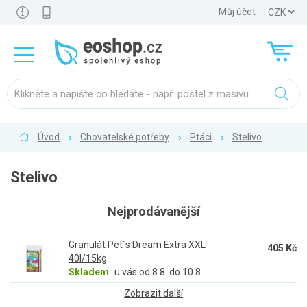
Můj účet
Úvod
Chovatelské potřeby
Ptáci
Stelivo
Stelivo
Nejprodávanější
Granulát Pet´s Dream Extra XXL
405 Kč
40l/15kg
Skladem
u vás od 8.8. do 10.8.
Zobrazit další