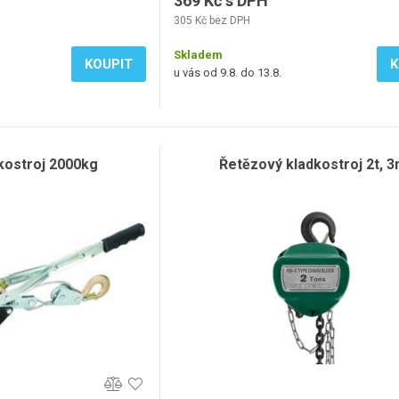
369 Kč s DPH
305 Kč bez DPH
Skladem
KOUPIT
K
u vás od 9.8. do 13.8.
kostroj 2000kg
Řetězový kladkostroj 2t, 