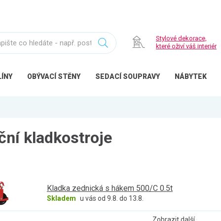
Stylové dekorace,
které oživí váš interiér
ÍNY
OBÝVACÍ
STĚNY
SEDACÍ
SOUPRAVY
NÁBYTEK
ční kladkostroje
Kladka zednická s hákem 500/C 0.5t
Skladem
u vás od 9.8. do 13.8.
Zobrazit další