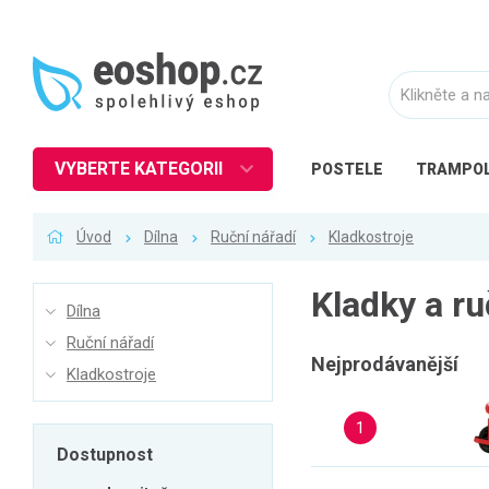
VYBERTE KATEGORII
POSTELE
TRAMPOL
Nábytek
Úvod
Dílna
Ruční nářadí
Kladkostroje
Kuchyně
Ložnice
Kladky a ru
Dílna
Obývací pokoj
Ruční nářadí
Dětské zboží
Nejprodávanější
Kladkostroje
Předsíň a chodba
1
Pracovna a kancelář
Dostupnost
Koupelna