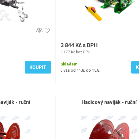
3 844 Kč s DPH
3 177 Kč bez DPH
Skladem
KOUPIT
K
u vás od 11.8. do 15.8.
aviják - ruční
Hadicový naviják - ruční