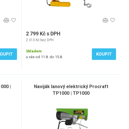
2 799 Kč s DPH
2 313 Kč bez DPH
Skladem
OUPIT
KOUPIT
u vás od 11.8. do 15.8.
000 |
Naviják lanový elektrický Procraft
TP1000 | TP1000