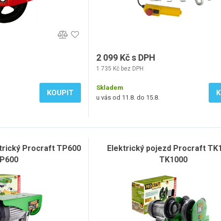
2 099 Kč s DPH
1 735 Kč bez DPH
Skladem
KOUPIT
K
u vás od 11.8. do 15.8.
ktrický Procraft TP600
Elektrický pojezd Procraft TK1
TP600
TK1000