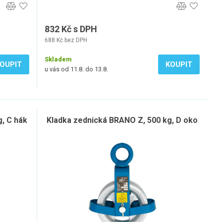
832 Kč s DPH
688 Kč bez DPH
Skladem
OUPIT
KOUPIT
u vás od 11.8. do 13.8.
, C hák
Kladka zednická BRANO Z, 500 kg, D oko