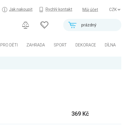
Jak nakoupit
Rychlý kontakt
Můj účet
prázdný
PRO DĚTI
ZAHRADA
SPORT
DEKORACE
DÍLNA
369 Kč