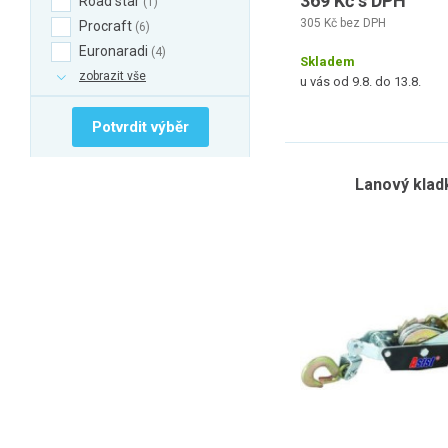
369 Kč s DPH
Road star
1
305 Kč bez DPH
Procraft
6
Euronaradi
4
Skladem
zobrazit vše
u vás od 9.8. do 13.8.
Potvrdit výběr
Lanový klad