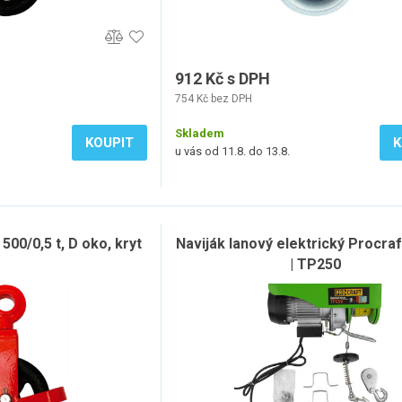
912 Kč s DPH
754 Kč bez DPH
Skladem
KOUPIT
K
u vás od 11.8. do 13.8.
500/0,5 t, D oko, kryt
Naviják lanový elektrický Procra
| TP250