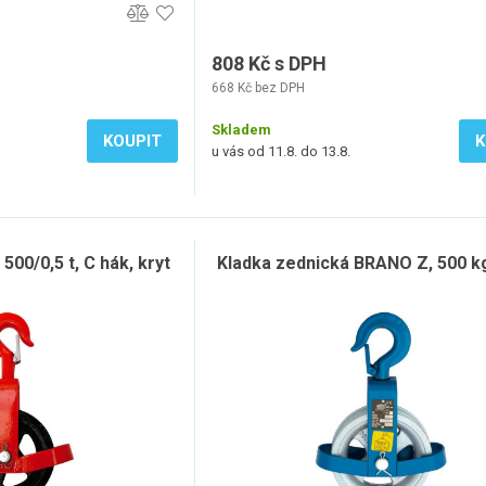
808 Kč s DPH
668 Kč bez DPH
Skladem
KOUPIT
K
u vás od 11.8. do 13.8.
500/0,5 t, C hák, kryt
Kladka zednická BRANO Z, 500 kg