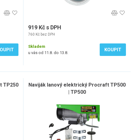
919 Kč s DPH
760 Kč bez DPH
Skladem
OUPIT
KOUPIT
u vás od 11.8. do 13.8.
ft TP250
Naviják lanový elektrický Procraft TP500
| TP500