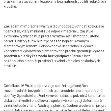
bruskami a stavebními řezačkami bez nutnosti použití redukčních
kroužků.
Základem mimořádné kvality a dlouhodobé životnosti kotouče je
nosný disk, který minimalizuje odpor v materiálu, zajišťuje
extrémně rychlý postup prací a výrazně šetří motor použitého
nářadí. Celistvý funkční břit je osazen nepřerušovaným
diamantovým lemem. Celoobvodové uspořádání s vysokou
koncentrací výběrového diamantového prachu garantuje
vysoce
precizní a hladký řez zcela bez vyštípávání hran
a bez
nežádoucího drcení či praskání i u velmi křehkých obkladových
struktur.
Certifikace
MPA
, která potvrzuje splnění nejpřísnějších
mezinárodních bezpečnostních a pevnostních norem pro řezné
doplňky. Specifické složení kovové matrice a pokročilá konstrukce
disku tlumí vnitřní pnutí kovu a spolehlivě zamezují deformaci či
vlnění kotouče v tahu. Nástroj je plně uzpůsoben a schválen jak pro
suchý, tak i pro vysoce efektivní mokrý řez
za stálého chlazení