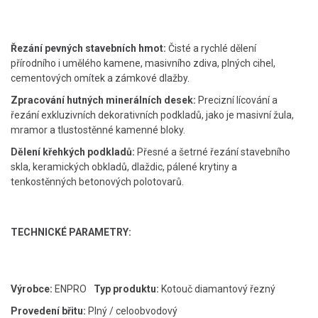
Řezání pevných stavebních hmot:
Čisté a rychlé dělení
přírodního i umělého kamene, masivního zdiva, plných cihel,
cementových omítek a zámkové dlažby.
Zpracování hutných minerálních desek:
Precizní lícování a
řezání exkluzivních dekorativních podkladů, jako je masivní žula,
mramor a tlustostěnné kamenné bloky.
Dělení křehkých podkladů:
Přesné a šetrné řezání stavebního
skla, keramických obkladů, dlaždic, pálené krytiny a
tenkostěnných betonových polotovarů.
TECHNICKÉ PARAMETRY:
Výrobce:
ENPRO
Typ produktu:
Kotouč diamantový řezný
Provedení břitu:
Plný / celoobvodový