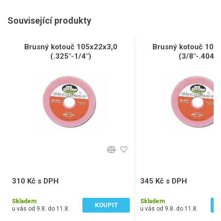
Související produkty
Brusný kotouč 105x22x3,0
Brusný kotouč 105
(.325"-1/4")
(3/8"-.404")
310 Kč s DPH
345 Kč s DPH
256 Kč bez DPH
285 Kč bez DPH
Skladem
Skladem
KOUPIT
u vás od 9.8. do 11.8.
u vás od 9.8. do 11.8.