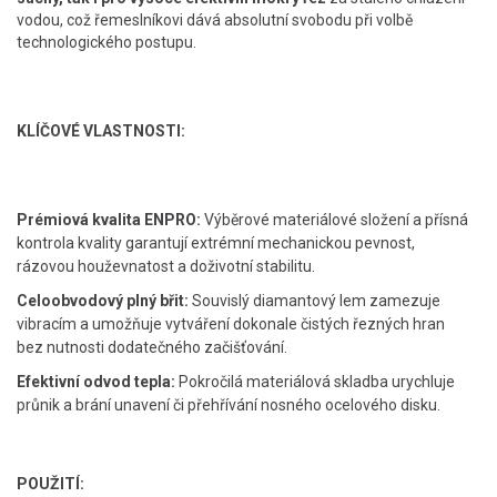
vodou, což řemeslníkovi dává absolutní svobodu při volbě
technologického postupu.
KLÍČOVÉ VLASTNOSTI:
Prémiová kvalita ENPRO:
Výběrové materiálové složení a přísná
kontrola kvality garantují extrémní mechanickou pevnost,
rázovou houževnatost a doživotní stabilitu.
Celoobvodový plný břit:
Souvislý diamantový lem zamezuje
vibracím a umožňuje vytváření dokonale čistých řezných hran
bez nutnosti dodatečného začišťování.
Efektivní odvod tepla:
Pokročilá materiálová skladba urychluje
průnik a brání unavení či přehřívání nosného ocelového disku.
POUŽITÍ: