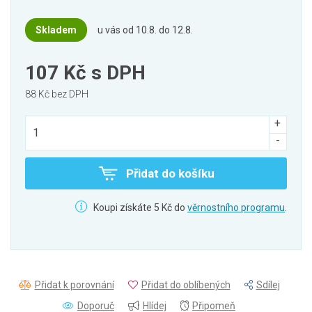
Skladem
u vás od 10.8. do 12.8.
107 Kč
s DPH
88 Kč bez DPH
Přidat do košíku
Koupi získáte 5 Kč do
věrnostního programu
.
Přidat k porovnání
Přidat do oblíbených
Sdílej
Doporuč
Hlídej
Připomeň