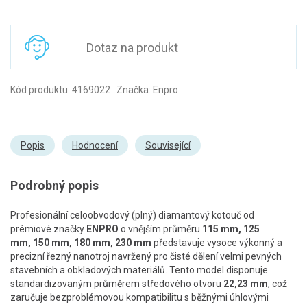
Dotaz na produkt
Kód produktu: 4169022 Značka: Enpro
Popis
Hodnocení
Související
Podrobný popis
Profesionální celoobvodový (plný) diamantový kotouč od
prémiové značky
ENPRO
o vnějším průměru
115 mm, 125
mm, 150 mm, 180 mm, 230 mm
představuje vysoce výkonný a
precizní řezný nanotroj navržený pro čisté dělení velmi pevných
stavebních a obkladových materiálů. Tento model disponuje
standardizovaným průměrem středového otvoru
22,23 mm
, což
zaručuje bezproblémovou kompatibilitu s běžnými úhlovými