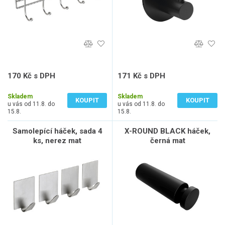
170 Kč s DPH
171 Kč s DPH
141 Kč bez DPH
141 Kč bez DPH
Skladem
Skladem
KOUPIT
KOUPIT
u vás od 11.8. do
u vás od 11.8. do
15.8.
15.8.
Samolepící háček, sada 4
X-ROUND BLACK háček,
ks, nerez mat
černá mat