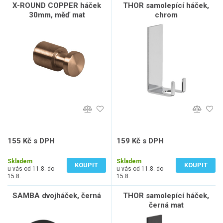
X-ROUND COPPER háček
THOR samolepící háček,
30mm, měď mat
chrom
155 Kč s DPH
159 Kč s DPH
128 Kč bez DPH
131 Kč bez DPH
Skladem
Skladem
KOUPIT
KOUPIT
u vás od 11.8. do
u vás od 11.8. do
15.8.
15.8.
SAMBA dvojháček, černá
THOR samolepící háček,
černá mat