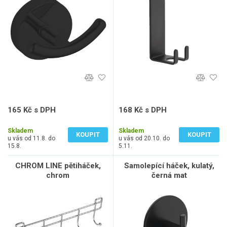
165 Kč s DPH
168 Kč s DPH
136 Kč bez DPH
139 Kč bez DPH
Skladem
Skladem
KOUPIT
KOUPIT
u vás od 11.8. do
u vás od 20.10. do
15.8.
5.11.
CHROM LINE pětiháček,
Samolepící háček, kulatý,
chrom
černá mat