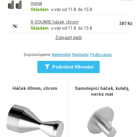
metal
Skladem
u vás od 11.8. do 15.8.
X-SQUARE háček, chrom
387 Kč
Skladem
u vás od 11.8. do 15.8.
Zobrazit další
Doporučujeme
Nejlevnější
Nejdražší
Podle názvu
Podrobné filtrování
Háček 40mm, chrom
Samolepící háček, kulatý,
nerez mat