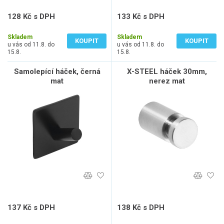
128 Kč s DPH
133 Kč s DPH
106 Kč bez DPH
110 Kč bez DPH
Skladem
Skladem
KOUPIT
KOUPIT
u vás od 11.8. do
u vás od 11.8. do
15.8.
15.8.
Samolepící háček, černá
X-STEEL háček 30mm,
mat
nerez mat
137 Kč s DPH
138 Kč s DPH
113 Kč bez DPH
114 Kč bez DPH