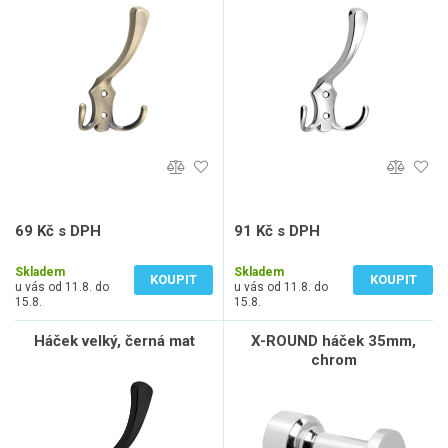
69 Kč s DPH
91 Kč s DPH
57 Kč bez DPH
75 Kč bez DPH
Skladem
Skladem
KOUPIT
KOUPIT
u vás od 11.8. do
u vás od 11.8. do
15.8.
15.8.
Háček velký, černá mat
X-ROUND háček 35mm,
chrom