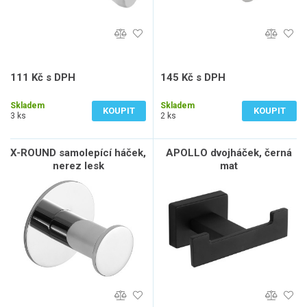
111 Kč s DPH
145 Kč s DPH
92 Kč bez DPH
120 Kč bez DPH
Skladem
Skladem
KOUPIT
KOUPIT
3 ks
2 ks
X-ROUND samolepící háček,
APOLLO dvojháček, černá
nerez lesk
mat