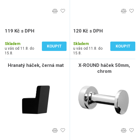
119 Kč s DPH
120 Kč s DPH
98 Kč bez DPH
99 Kč bez DPH
Skladem
Skladem
KOUPIT
KOUPIT
u vás od 11.8. do
u vás od 11.8. do
15.8.
15.8.
Hranatý háček, černá mat
X-ROUND háček 50mm,
chrom