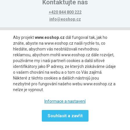
Kontaktujte nás
+420 844 800 222
info@eoshop.cz
Možnosti platby
Aby projekt
www.eoshop.cz
dál fungoval tak, jak ho
znáte, abyste na www.eoshop.cz našli rychle to, co
hledáte, abychom vás neobtěžovali nevhodnou
reklamou, abychom mohli www.eoshop.cz dále rozvíjet,
používáme my i naši partneři cookies a další síťové
identifikátory jako IP adresy, ze kterých získáváme údaje
Možnosti dopravy
o vašem chování na webu a o tom co Vás zajímá.
Některé z těchto cookies a dalších nástrojů jsou
nezbytné pro fungování našeho webu www.eoshop.cz a
nelze je vypnout.
Partneři
Informace a nastavení
Souhlasit a zavřít