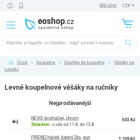
Můj účet
Úvod
Koupelna
Doplňky do koupelny
Věšáky na
ručníky
Levné koupelnové věšáky na ručníky
Nejprodávanější
NEVIS dvojháček, chrom
503 Kč
Skladem
u vás od 11.8. do 15.8.
PIRENEI háček, balení 2ks, gun
1 109 Kč