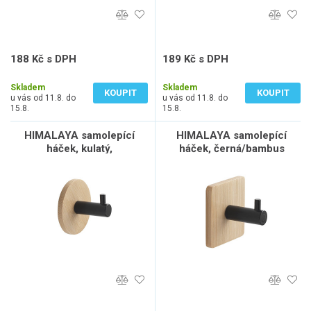
188 Kč s DPH
189 Kč s DPH
155 Kč bez DPH
156 Kč bez DPH
Skladem
Skladem
KOUPIT
KOUPIT
u vás od 11.8. do
u vás od 11.8. do
15.8.
15.8.
HIMALAYA samolepící
HIMALAYA samolepící
háček, kulatý,
háček, černá/bambus
černá/bambus