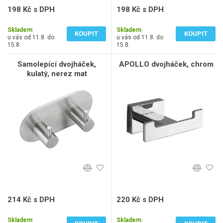
198 Kč s DPH
198 Kč s DPH
164 Kč bez DPH
164 Kč bez DPH
Skladem
Skladem
KOUPIT
KOUPIT
u vás od 11.8. do
u vás od 11.8. do
15.8.
15.8.
Samolepící dvojháček,
APOLLO dvojháček, chrom
kulatý, nerez mat
214 Kč s DPH
220 Kč s DPH
177 Kč bez DPH
182 Kč bez DPH
Skladem
Skladem