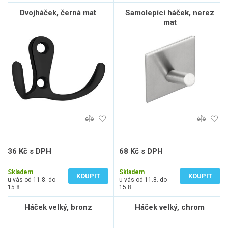
Dvojháček, černá mat
Samolepící háček, nerez
mat
36 Kč s DPH
68 Kč s DPH
30 Kč bez DPH
56 Kč bez DPH
Skladem
Skladem
KOUPIT
KOUPIT
u vás od 11.8. do
u vás od 11.8. do
15.8.
15.8.
Háček velký, bronz
Háček velký, chrom