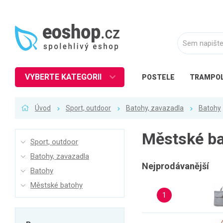
VYBERTE KATEGORII
POSTELE
TRAMPOL
Nábytek
Úvod
Sport, outdoor
Batohy, zavazadla
Batohy
Kuchyně
Ložnice
Městské b
Sport, outdoor
Obývací pokoj
Batohy, zavazadla
Dětské zboží
Nejprodávanější
Batohy
Předsíň a chodba
Městské batohy
1
Pracovna a kancelář
Koupelna