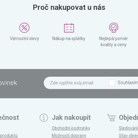
Proč nakupovat u nás
Věrnostní slevy
Nákup na splátky
Nejlepší poměr
kvality a ceny
ovinek
Souhlasí
ečnost
Jak nakoupit
Objed
Obchodní podmínky
Sledování
 produktů
Možnosti dopravy
Stav obj