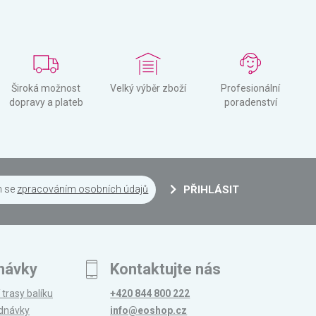
Široká možnost
Velký výběr zboží
Profesionální
dopravy a plateb
poradenství
m se
zpracováním osobních údajů
PŘIHLÁSIT
návky
Kontaktujte nás
 trasy balíku
+420 844 800 222
ednávky
info@eoshop.cz