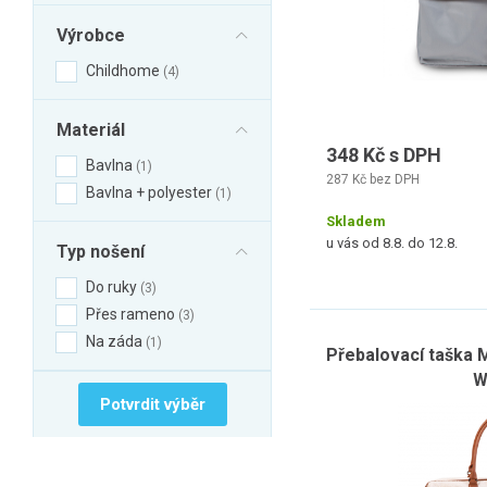
Výrobce
Childhome
4
Materiál
348 Kč s DPH
Bavlna
1
287 Kč bez DPH
Bavlna + polyester
1
Skladem
u vás od 8.8. do 12.8.
Typ nošení
Do ruky
3
Přes rameno
3
Na záda
1
Přebalovací taška
W
Potvrdit výběr