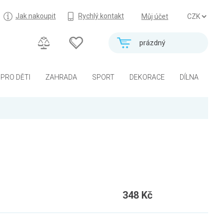
Jak nakoupit
Rychlý kontakt
Můj účet
prázdný
PRO DĚTI
ZAHRADA
SPORT
DEKORACE
DÍLNA
348 Kč