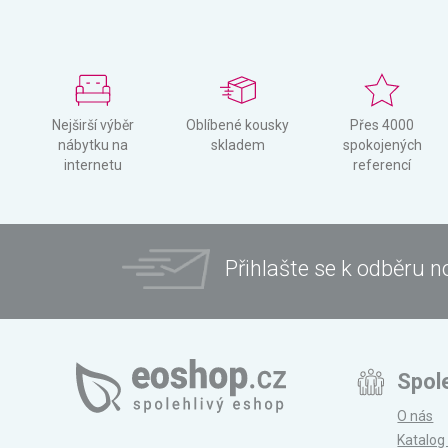
Nejširší výběr
Oblíbené kousky
Přes 4000
nábytku na
skladem
spokojených
internetu
referencí
Přihlašte se k odběru n
Spol
O nás
Katalog