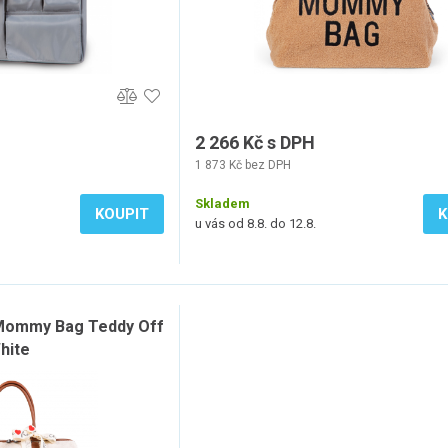
2 266 Kč s DPH
1 873 Kč bez DPH
Skladem
KOUPIT
K
u vás od 8.8. do 12.8.
 Mommy Bag Teddy Off
hite