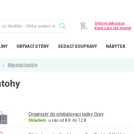
Stylové dekorace,
které oživí váš interiér
ÍNY
OBÝVACÍ
STĚNY
SEDACÍ
SOUPRAVY
NÁBYTEK
Městské batohy
atohy
Organizér do přebalovací tašky Grey
Skladem
u vás od 8.8. do 12.8.