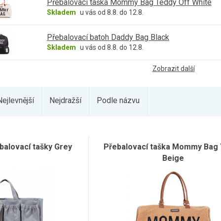
Přebalovací taška Mommy Bag Teddy Off White
Skladem
u vás od 8.8. do 12.8.
Přebalovací batoh Daddy Bag Black
Skladem
u vás od 8.8. do 12.8.
Zobrazit další
Nejlevnější
Nejdražší
Podle názvu
balovací tašky Grey
Přebalovací taška Mommy Bag
Beige