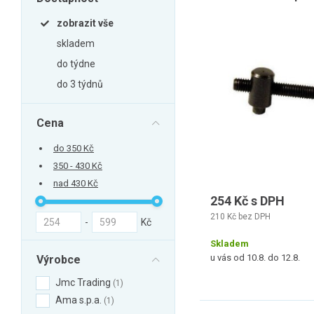
Zahrada
zobrazit vše
Balkon a terasa
skladem
Dílna
do týdne
Auto-moto
do 3 týdnů
Dekorace
Textil, koberce
Cena
Svítidla, žárovky
do 350 Kč
Trampolíny
350 - 430 Kč
nad 430 Kč
Sedací vaky
254 Kč s DPH
Sport, outdoor
210 Kč bez DPH
-
Kč
Všechny kategorie
Skladem
u vás od 10.8. do 12.8.
Výrobce
Jmc Trading
1
Ama s.p.a.
1