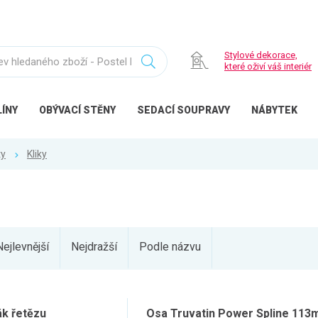
Stylové dekorace,
které oživí váš interiér
ÍNY
OBÝVACÍ
STĚNY
SEDACÍ
SOUPRAVY
NÁBYTEK
ty
Kliky
Nejlevnější
Nejdražší
Podle názvu
k řetězu
Osa Truvatin Power Spline 113