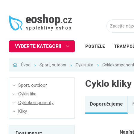
VYBERTE KATEGORII
POSTELE
TRAMPOL
Nábytek
Úvod
Sport, outdoor
Cyklistika
Cyklokomponen
Kuchyně
Ložnice
Cyklo kliky
Sport, outdoor
Obývací pokoj
Cyklistika
Dětské zboží
Cyklokomponenty
Doporučujeme
Předsíň a chodba
Kliky
Pracovna a kancelář
Koupelna
Napíná
Dostupnost