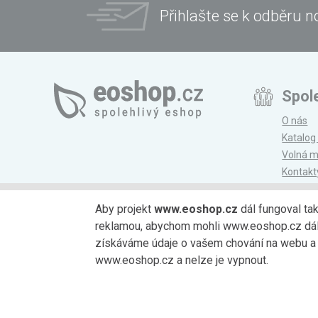
Přihlašte se k odběru n
Spol
O nás
Katalog
Volná m
Kontakt
Magazí
Aby projekt
www.eoshop.cz
dál fungoval ta
reklamou, abychom mohli www.eoshop.cz dále r
Možnosti platby
získáváme údaje o vašem chování na webu a o
www.eoshop.cz a nelze je vypnout.