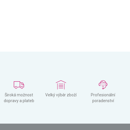
Široká možnost
Velký výběr zboží
Profesionální
dopravy a plateb
poradenství