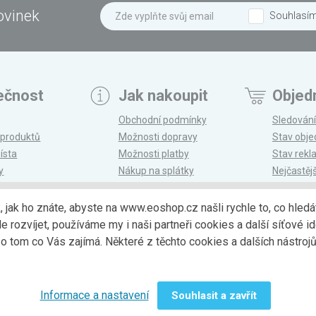
ovinek
Souhlasí
ečnost
Jak nakoupit
Objed
Obchodní podmínky
Sledování
 produktů
Možnosti dopravy
Stav obj
ísta
Možnosti platby
Stav rek
y
Nákup na splátky
Nejčastěj
n
Reklamace a vrácení
k, jak ho znáte, abyste na www.eoshop.cz našli rychle to, co hl
ozvíjet, používáme my i naši partneři cookies a další síťové ide
Možnosti dopr
 tom co Vás zajímá. Některé z těchto cookies a dalších nástro
Informace a nastavení
Souhlasit a zavřít