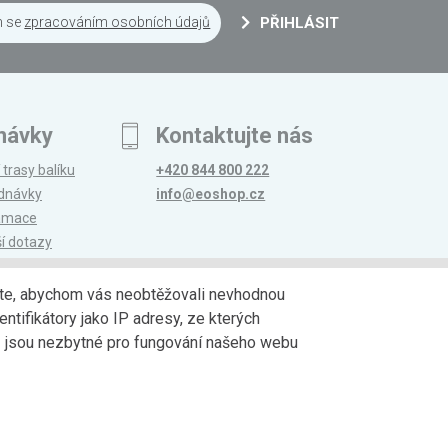
m se
zpracováním osobních údajů
PŘIHLÁSIT
návky
Kontaktujte nás
 trasy balíku
+420 844 800 222
ednávky
info@eoshop.cz
lamace
ší dotazy
edáte, abychom vás neobtěžovali nevhodnou
ntifikátory jako IP adresy, ze kterých
avy
Partneři
jů jsou nezbytné pro fungování našeho webu