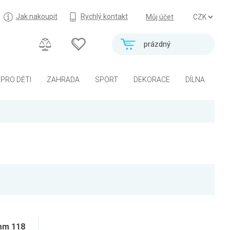
Jak nakoupit
Rychlý kontakt
Můj účet
prázdný
PRO DĚTI
ZAHRADA
SPORT
DEKORACE
DÍLNA
mm 118