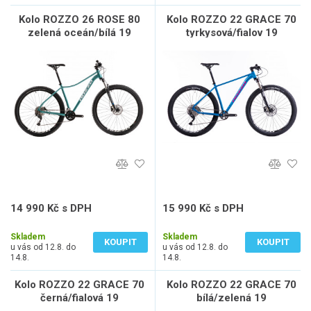
Kolo ROZZO 26 ROSE 80
Kolo ROZZO 22 GRACE 70
zelená oceán/bílá 19
tyrkysová/fialov 19
14 990 Kč s DPH
15 990 Kč s DPH
12 388 Kč bez DPH
13 215 Kč bez DPH
Skladem
Skladem
KOUPIT
KOUPIT
u vás od 12.8. do
u vás od 12.8. do
14.8.
14.8.
Kolo ROZZO 22 GRACE 70
Kolo ROZZO 22 GRACE 70
černá/fialová 19
bílá/zelená 19