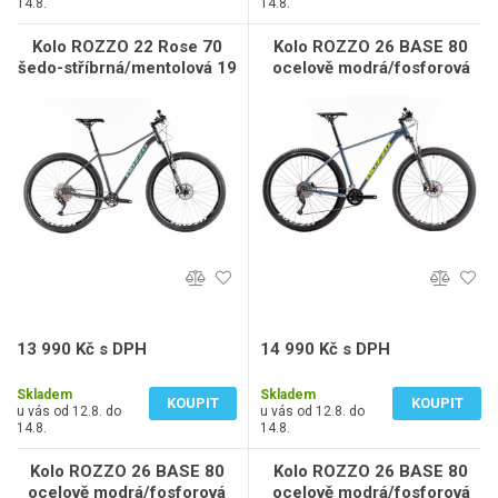
14.8.
14.8.
Kolo ROZZO 22 Rose 70
Kolo ROZZO 26 BASE 80
šedo-stříbrná/mentolová 19
ocelově modrá/fosforová
21
13 990 Kč s DPH
14 990 Kč s DPH
11 562 Kč bez DPH
12 388 Kč bez DPH
Skladem
Skladem
KOUPIT
KOUPIT
u vás od 12.8. do
u vás od 12.8. do
14.8.
14.8.
Kolo ROZZO 26 BASE 80
Kolo ROZZO 26 BASE 80
ocelově modrá/fosforová
ocelově modrá/fosforová