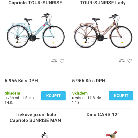
Capriolo TOUR-SUNRISE
TOUR-SUNRISE Lady
Lady 28"/17" světle modré
28"/17" bronzové
5 956 Kč s DPH
5 956 Kč s DPH
4 922 Kč bez DPH
4 922 Kč bez DPH
Skladem
Skladem
KOUPIT
KOUPIT
u vás od 11.8. do
u vás od 11.8. do
14.8.
14.8.
Trekové jízdní kolo
Dino CARS 12"
Capriolo SUNRISE MAN
28"/20 červené