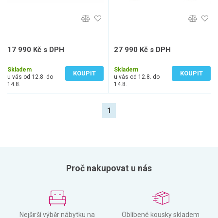
17 990 Kč s DPH
27 990 Kč s DPH
14 868 Kč bez DPH
23 132 Kč bez DPH
Skladem
Skladem
KOUPIT
KOUPIT
u vás od 12.8. do
u vás od 12.8. do
14.8.
14.8.
1
Proč nakupovat u nás
Nejširší výběr nábytku na
Oblíbené kousky skladem