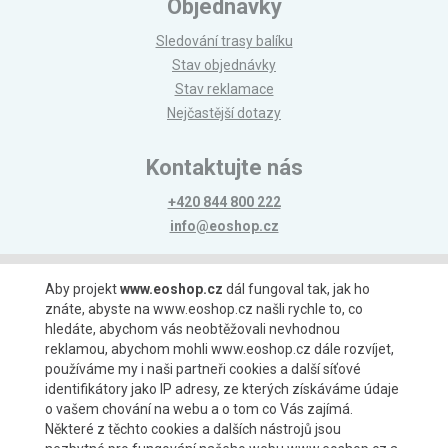
Objednávky
Sledování trasy balíku
Stav objednávky
Stav reklamace
Nejčastější dotazy
Kontaktujte nás
+420 844 800 222
info@eoshop.cz
Možnosti platby
Aby projekt
www.eoshop.cz
dál fungoval tak, jak ho
znáte, abyste na www.eoshop.cz našli rychle to, co
hledáte, abychom vás neobtěžovali nevhodnou
reklamou, abychom mohli www.eoshop.cz dále rozvíjet,
používáme my i naši partneři cookies a další síťové
identifikátory jako IP adresy, ze kterých získáváme údaje
Možnosti dopravy
o vašem chování na webu a o tom co Vás zajímá.
Některé z těchto cookies a dalších nástrojů jsou