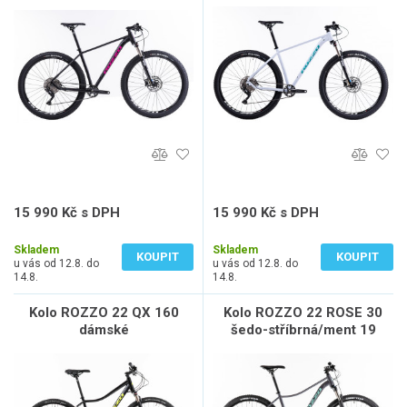
15 990 Kč s DPH
15 990 Kč s DPH
13 215 Kč bez DPH
13 215 Kč bez DPH
Skladem
Skladem
KOUPIT
KOUPIT
u vás od 12.8. do
u vás od 12.8. do
14.8.
14.8.
Kolo ROZZO 22 QX 160
Kolo ROZZO 22 ROSE 30
dámské
šedo-stříbrná/ment 19