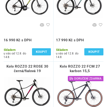
16 990 Kč s DPH
17 990 Kč s DPH
14 041 Kč bez DPH
14 868 Kč bez DPH
Skladem
Skladem
KOUPIT
KOUPIT
u vás od 12.8. do
u vás od 12.8. do
14.8.
14.8.
Kolo ROZZO 22 ROSE 30
Kolo ROZZO 22 FCM 27
černá/fialová 19
karbon 15,5
DORUČENÍ ZDARMA