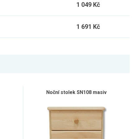
1 049 Kč
1 691 Kč
Noční stolek SN108 masiv