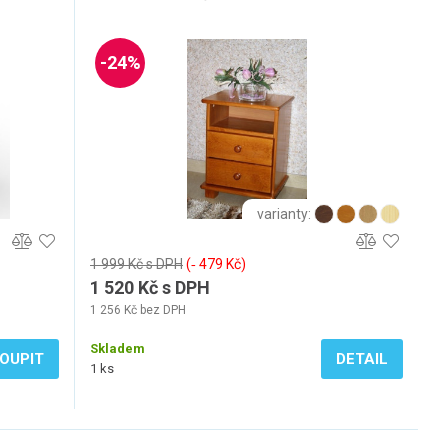
-24%
varianty:
1 999 Kč s DPH
(‐ 479 Kč)
1 520 Kč s DPH
1 256 Kč bez DPH
Skladem
OUPIT
DETAIL
1 ks