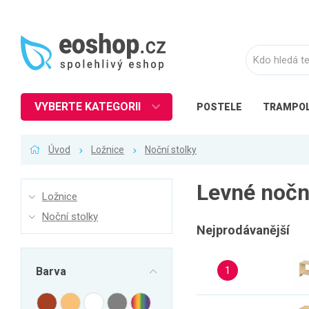
VYBERTE KATEGORII
POSTELE
TRAMPOL
Nábytek
Úvod
Ložnice
Noční stolky
Kuchyně
Ložnice
Levné nočn
Ložnice
Obývací pokoj
Noční stolky
Dětské zboží
Nejprodávanější
Předsíň a chodba
1
Barva
Pracovna a kancelář
Koupelna