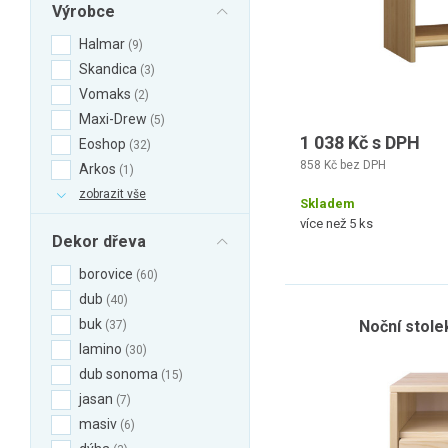
Výrobce
Halmar
9
Skandica
3
Vomaks
2
Maxi-Drew
5
1 038 Kč s DPH
Eoshop
32
858 Kč bez DPH
Arkos
1
zobrazit vše
Skladem
více než 5 ks
Dekor dřeva
borovice
60
dub
40
buk
Noční stole
37
lamino
30
dub sonoma
15
jasan
7
masiv
6