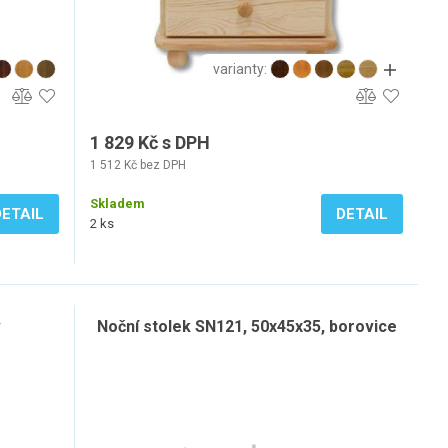
varianty:
1 829 Kč s DPH
1 512 Kč bez DPH
Skladem
DETAIL
DETAIL
2 ks
v
Noční stolek SN121, 50x45x35, borovice