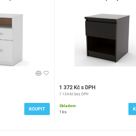
1 372 Kč s DPH
1 134 Kč bez DPH
Skladem
KOUPIT
K
1 ks