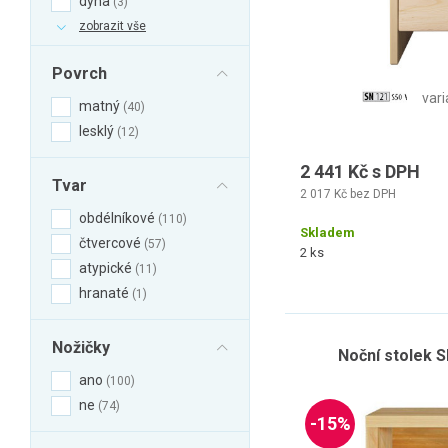
dýha
3
zobrazit vše
Povrch
vari
matný
40
lesklý
12
2 441 Kč s DPH
Tvar
2 017 Kč bez DPH
obdélníkové
110
Skladem
čtvercové
57
2 ks
atypické
11
hranaté
1
Nožičky
Noční stolek 
ano
100
ne
74
-15%