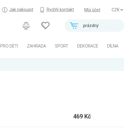
Jak nakoupit
Rychlý kontakt
Můj účet
prázdný
PRO DĚTI
ZAHRADA
SPORT
DEKORACE
DÍLNA
469 Kč