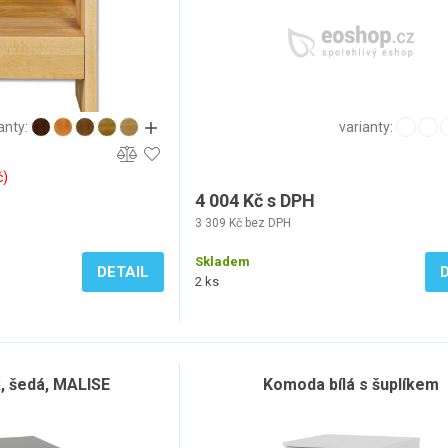
anty:
varianty:
č)
4 004 Kč s DPH
3 309 Kč bez DPH
Skladem
DETAIL
2 ks
k, šedá, MALISE
Komoda bílá s šuplíkem