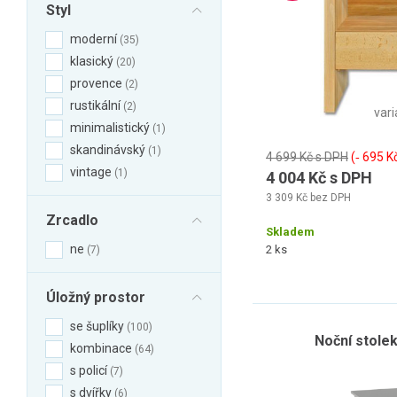
Styl
moderní
35
klasický
20
provence
2
rustikální
2
vari
minimalistický
1
skandinávský
1
4 699 Kč s DPH
(‐ 695 K
vintage
1
4 004 Kč s DPH
3 309 Kč bez DPH
Zrcadlo
Skladem
ne
2 ks
7
Úložný prostor
se šuplíky
100
Noční stole
kombinace
64
s policí
7
s dvířky
6