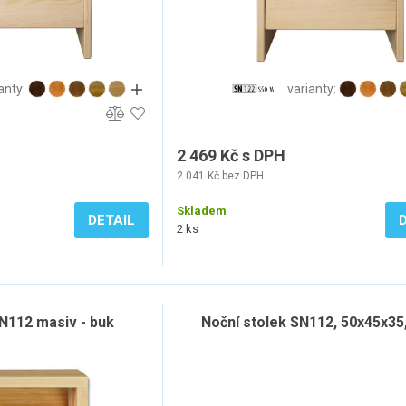
anty:
varianty:
2 469 Kč s DPH
2 041 Kč bez DPH
Skladem
DETAIL
2 ks
SN112 masiv - buk
Noční stolek SN112, 50x45x35