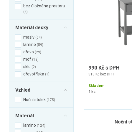
bez úložného prostoru
4
Materiál desky
masiv
64
lamino
59
dřevo
29
mdf
13
sklo
990 Kč s DPH
2
dřevotříska
1
818 Kč bez DPH
Skladem
Vzhled
1 ks
Noční stolek
175
Materiál
Noční s
lamino
124