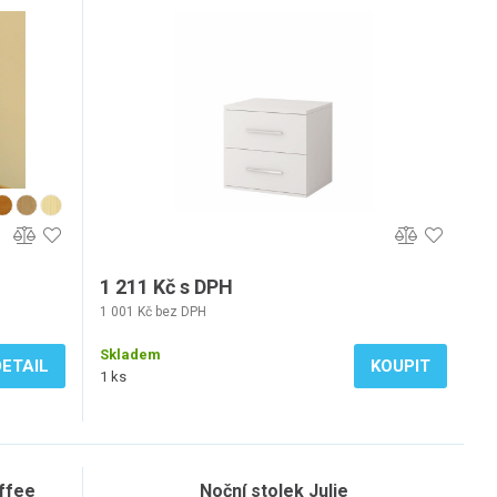
1 211 Kč s DPH
1 001 Kč bez DPH
Skladem
DETAIL
KOUPIT
1 ks
offee
Noční stolek Julie