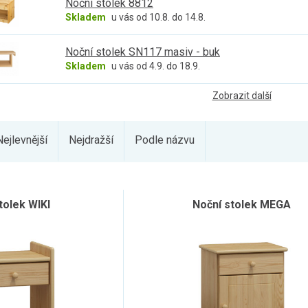
Noční stolek 8812
Skladem
u vás od 10.8. do 14.8.
Noční stolek SN117 masiv - buk
Skladem
u vás od 4.9. do 18.9.
Zobrazit další
Nejlevnější
Nejdražší
Podle názvu
tolek WIKI
Noční stolek MEGA