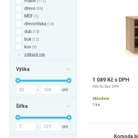
masiv
117
dřevo
55
MDF
1
dřevotříska
14
dub
13
buk
12
kov
9
zobrazit vše
Výška
1 089 Kč s DPH
900 Kč bez DPH
-
cm
Skladem
1 ks
Šířka
-
cm
Komoda bí