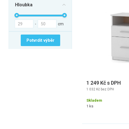
Hloubka
-
cm
Potvrdit výběr
1 249 Kč s DPH
1 032 Kč bez DPH
Skladem
1 ks