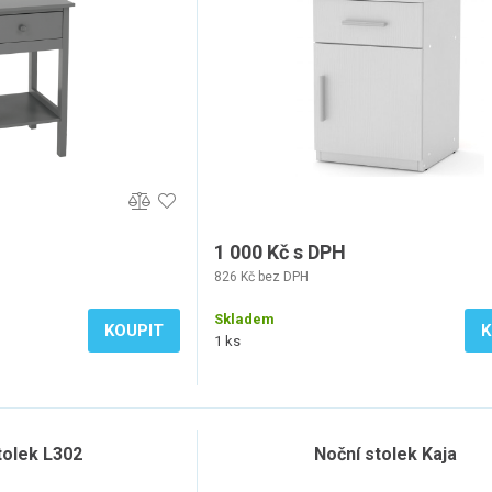
1 000 Kč s DPH
826 Kč bez DPH
Skladem
KOUPIT
K
1 ks
tolek L302
Noční stolek Kaja