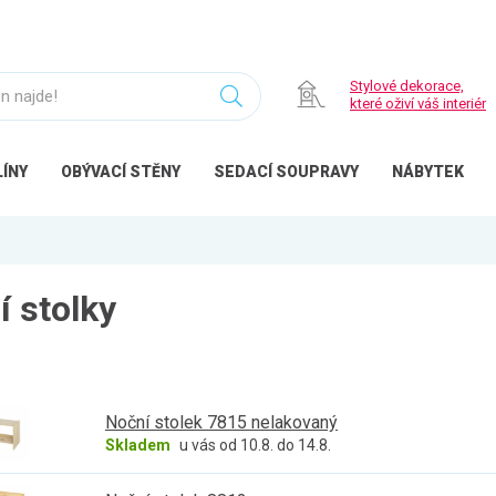
Stylové dekorace,
které oživí váš interiér
ÍNY
OBÝVACÍ
STĚNY
SEDACÍ
SOUPRAVY
NÁBYTEK
í stolky
Noční stolek 7815 nelakovaný
Skladem
u vás od 10.8. do 14.8.