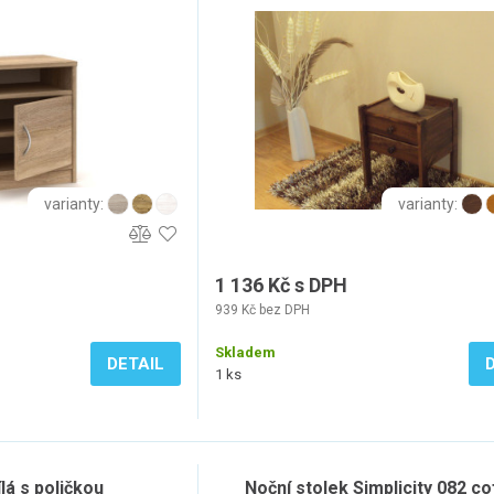
varianty:
varianty:
1 136 Kč s DPH
939 Kč bez DPH
Skladem
DETAIL
1 ks
lá s poličkou
Noční stolek Simplicity 082 c