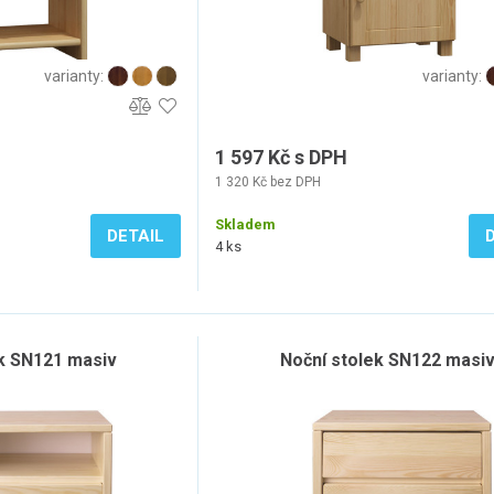
varianty:
varianty:
1 597 Kč s DPH
1 320 Kč bez DPH
Skladem
DETAIL
4 ks
k SN121 masiv
Noční stolek SN122 masi