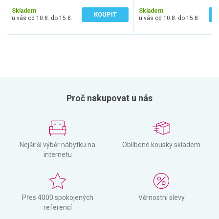
1 156 Kč bez DPH
1 322 Kč bez DPH
Skladem
Skladem
KOUPIT
u vás od 10.8. do 15.8.
u vás od 10.8. do 15.8.
Proč nakupovat u nás
Nejširší výběr nábytku na
Oblíbené kousky skladem
internetu
Přes 4000 spokojených
Věrnostní slevy
referencí