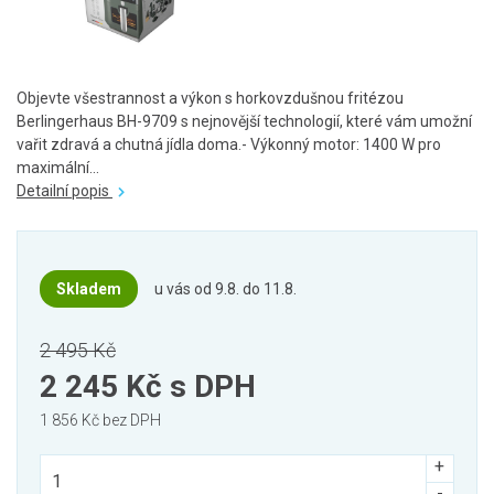
Objevte všestrannost a výkon s horkovzdušnou fritézou
Berlingerhaus BH-9709 s nejnovější technologií, které vám umožní
vařit zdravá a chutná jídla doma.- Výkonný motor: 1400 W pro
maximální...
Detailní popis
Skladem
u vás od 9.8. do 11.8.
2 495 Kč
2 245 Kč
s DPH
1 856 Kč bez DPH