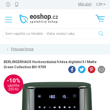
Můj účet
Fritovací hrnce
BERLINGERHAUS Horkovzdušná fritéza digitální 5 l Matte
Green Collection BH-9709
-10%
ušetříte
250 Kč