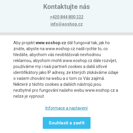
Kontaktujte nás
+420 844 800 222
info@eoshop.cz
Možnosti platby
Aby projekt
www.eoshop.cz
dál fungoval tak, jak ho
znáte, abyste na www.eoshop.cz našli rychle to, co
hledáte, abychom vás neobtěžovali nevhodnou
reklamou, abychom mohli www.eoshop.cz dále rozvíjet,
používáme my i naši partneři cookies a další síťové
identifikátory jako IP adresy, ze kterých získáváme údaje
Možnosti dopravy
o vašem chování na webu a o tom co Vás zajímá.
Některé z těchto cookies a dalších nástrojů jsou
nezbytné pro fungování našeho webu www.eoshop.cz a
nelze je vypnout.
Partneři
Informace a nastavení
Souhlasit a zavřít