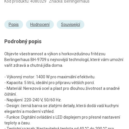
Kód produktu: 4080329 Značka: Berlingerhaus
Popis
Hodnocení
Související
Podrobný popis
Objevte všestrannost a výkon s horkovzdušnou fritézou
Berlingerhaus BH-9709 s nejnovější technologií, které vám umožní
vařit zdravá a chutná jídla doma.
- Výkonný motor: 1400 W pro maximální efektivitu.
- Kapacita: 5 litrů, ideální pro přípravu větších porcí.
- Materiál: Nerezová ocel a plast pro dlouhou životnost a snadné
čištění.
- Napájení: 220-240 V, 50/60 Hz.
- Design: černá barva se zlatými detaily, která dodá vaší kuchyni
elegantní a moderní vzhled.
- Funkce: Digitální ovládání s LED displejem pro přesné nastavení
teploty a času.
- Teplotní rozsah: Nastavitelná teplota od 40 °C do 200 °C pro