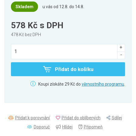
Skladem
u vás od 12.8. do 14.8.
578 Kč
s DPH
478 Kč bez DPH
Přidat do košíku
Koupi získáte 29 Kč do
věrnostního programu
.
Přidat k porovnání
Přidat do oblíbených
Sdílej
Doporuč
Hlídej
Připomeň