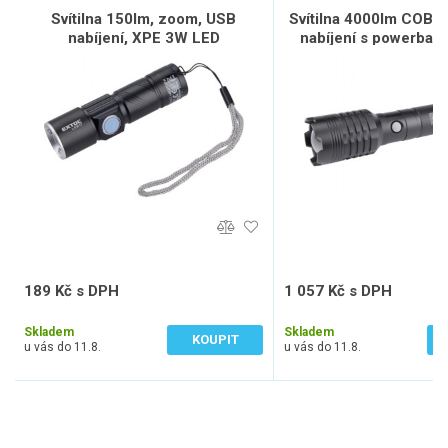
Svítilna 150lm, zoom, USB
Svítilna 4000lm COB,
nabíjení, XPE 3W LED
nabíjení s powerban
COB LED
189 Kč s DPH
1 057 Kč s DPH
156 Kč bez DPH
874 Kč bez DPH
Skladem
Skladem
KOUPIT
u vás do 11.8.
u vás do 11.8.