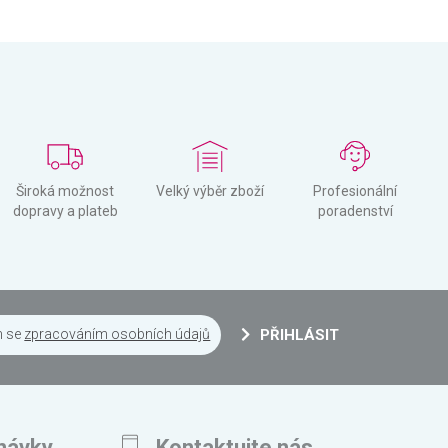
Široká možnost
Velký výběr zboží
Profesionální
dopravy a plateb
poradenství
m se
zpracováním osobních údajů
PŘIHLÁSIT
návky
Kontaktujte nás