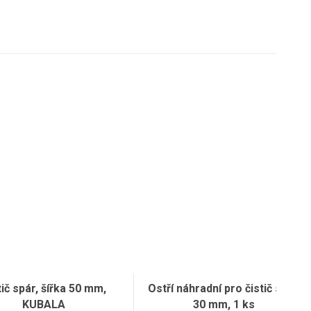
tič spár, šířka 50 mm,
Ostří náhradní pro čistič spár,
KUBALA
30 mm, 1 ks