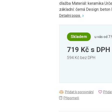
dlažba Materiál: keramika Určen
základní: černá Design: beton P
Detailní popis
Skladem
u vás od 7.
719 Kč
s DPH
594 Kč bez DPH
Přidat k porovnání
Přida
Připomeň