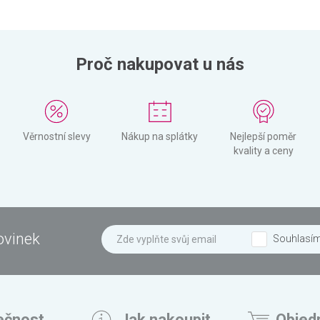
Proč nakupovat u nás
Věrnostní slevy
Nákup na splátky
Nejlepší poměr
kvality a ceny
ovinek
Souhlasí
ečnost
Jak nakoupit
Objed