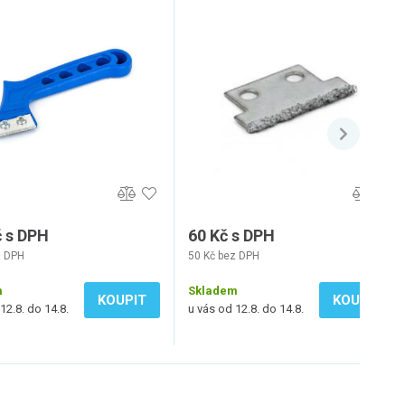
č s DPH
60 Kč s DPH
z DPH
50 Kč bez DPH
m
Skladem
KOUPIT
KOUPIT
12.8. do 14.8.
u vás od 12.8. do 14.8.