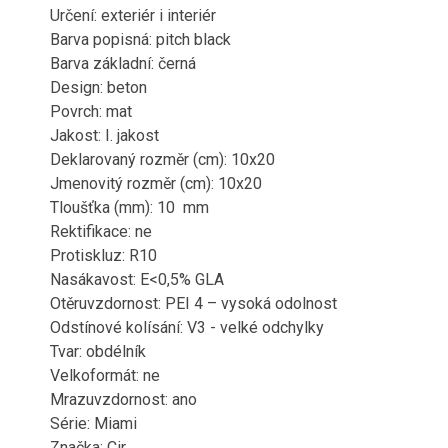
Určení: exteriér i interiér
Barva popisná: pitch black
Barva základní: černá
Design: beton
Povrch: mat
Jakost: I. jakost
Deklarovaný rozměr (cm): 10x20
Jmenovitý rozměr (cm): 10x20
Tloušťka (mm): 10 mm
Rektifikace: ne
Protiskluz: R10
Nasákavost: E<0,5% GLA
Otěruvzdornost: PEI 4 – vysoká odolnost
Odstínové kolísání: V3 - velké odchylky
Tvar: obdélník
Velkoformát: ne
Mrazuvzdornost: ano
Série: Miami
Značka: Cir