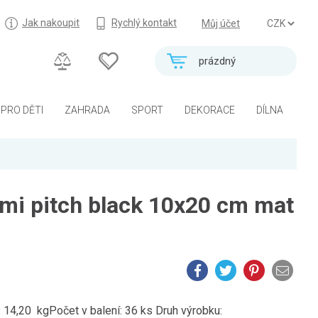
Jak nakoupit
Rychlý kontakt
Můj účet
prázdný
PRO DĚTI
ZAHRADA
SPORT
DEKORACE
DÍLNA
ami pitch black 10x20 cm mat
4,20 kgPočet v balení: 36 ks Druh výrobku: