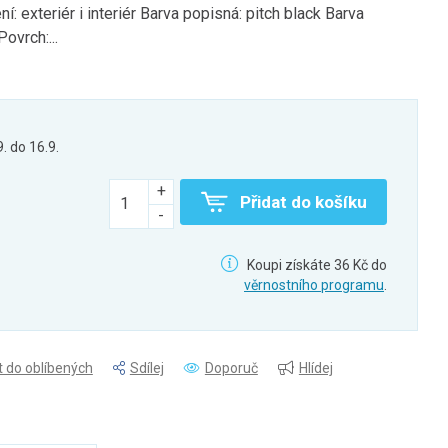
í: exteriér i interiér Barva popisná: pitch black Barva
ovrch:...
9. do 16.9.
Přidat do košíku
Koupi získáte 36 Kč do
věrnostního programu
.
t do oblíbených
Sdílej
Doporuč
Hlídej