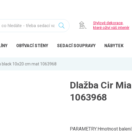
Stylové dekorace,
které oživí váš interiér
ÍNY
OBÝVACÍ
STĚNY
SEDACÍ
SOUPRAVY
NÁBYTEK
ch black 10x20 cm mat 1063968
Dlažba Cir Mi
1063968
PARAMETRY:Hmotnost balení: 1