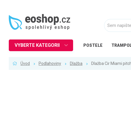
VYBERTE KATEGORII
POSTELE
TRAMPOL
Nábytek
Úvod
Podlahoviny
Dlažba
Dlažba Cir Miami pit
Kuchyně
Ložnice
Obývací pokoj
Dětské zboží
Předsíň a chodba
Pracovna a kancelář
Koupelna