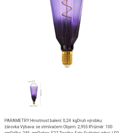
PARAMETRY:Hmotnost balení: 0,24 kgDruh výrobku:
žárovka Výbava: se stmívačem Objem: 2,955 lPrůměr: 100