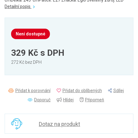
cmDélka: 245 cmPatice: E27 Značka: Eglo Světelný zdroj: LED
Detailní popis
Není dostupné
329 Kč
s DPH
272 Kč bez DPH
Přidat k porovnání
Přidat do oblíbených
Sdílej
Doporuč
Hlídej
Připomeň
Dotaz na produkt